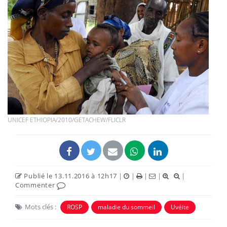
UNICEF ETHIOPIA/2010/GETACHEW/FLICLR
Publié le 13.11.2016 à 12h17
|
|
|
|
|
Commenter
Mots clés :
ROSP
maladie du sommeil
Uvéite