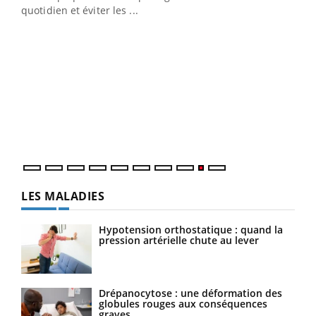
quotidien et éviter les ...
Ecz
You
(2/3
Une 
une 
une i
LES MALADIES
Hypotension orthostatique : quand la
pression artérielle chute au lever
Drépanocytose : une déformation des
globules rouges aux conséquences
graves