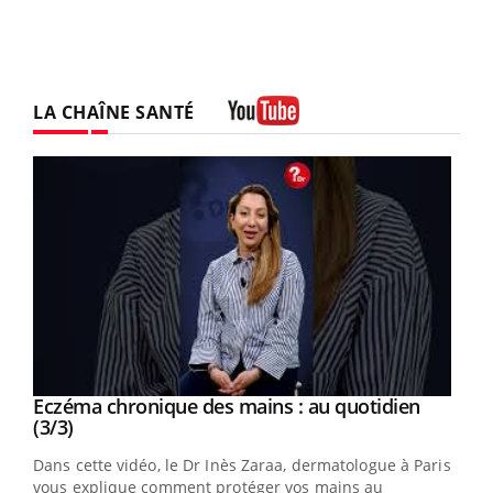
LA CHAÎNE SANTÉ
Youtube
Youtube
al
Eczéma chronique des mains : au quotidien
Youtube
Youtube
(3/3)
au
Dans cette vidéo, le Dr Inès Zaraa, dermatologue à Paris,
,
vous explique comment protéger vos mains au