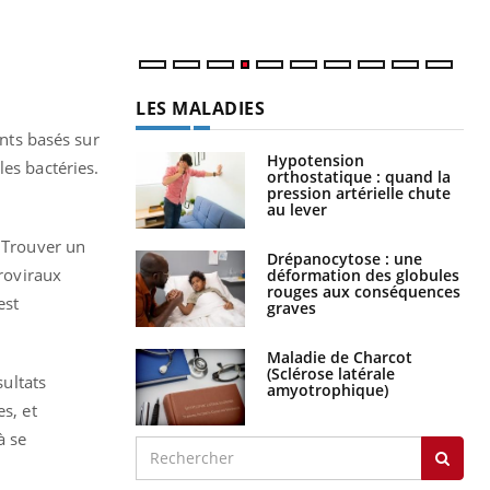
num
LES MALADIES
ents basés sur
Hypotension
les bactéries.
orthostatique : quand la
pression artérielle chute
au lever
. Trouver un
Drépanocytose : une
troviraux
déformation des globules
rouges aux conséquences
est
graves
Maladie de Charcot
(Sclérose latérale
sultats
amyotrophique)
s, et
à se