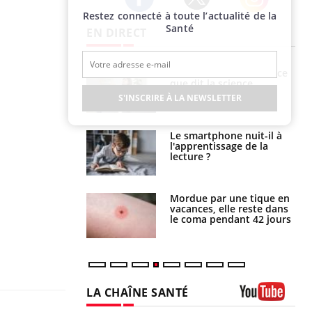
Restez connecté à toute l’actualité de la
Twitter
Facebook
Instagram
Santé
EN DIRECT
Grossesse et chaleur : ce
Mordue par un
que dit la science
barracuda, une petite fille
secourue grâce à un
S'INSCRIRE À LA NEWSLETTER
réflexe essentiel
Le smartphone nuit-il à
Légionellose en Suisse :
l'apprentissage de la
quelle est l’origine de la
lecture ?
contamination ?
Mordue par une tique en
Allergies alimentaires :
vacances, elle reste dans
une nouvelle arme contre
le coma pendant 42 jours
les réactions sévères
LA CHAÎNE SANTÉ
Youtube