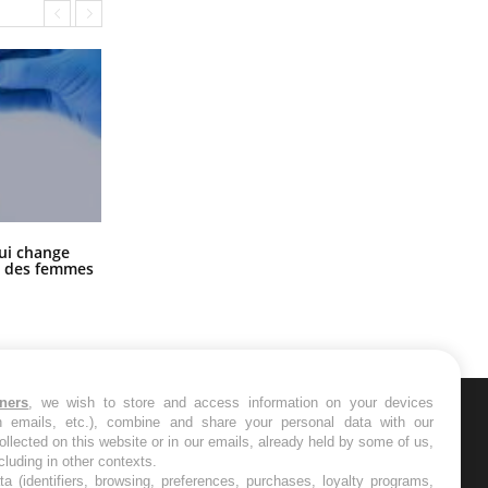
La sieste empêche-t-elle de dormir
ui change
la nuit ?
ge des femmes
tners
, we wish to store and access information on your devices
in emails, etc.), combine and share your personal data with our
ER
ollected on this website or in our emails, already held by some of us,
ncluding in other contexts.
ta (identifiers, browsing, preferences, purchases, loyalty programs,