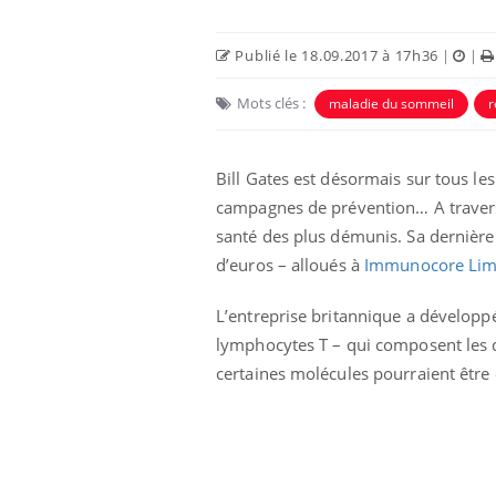
Publié le 18.09.2017 à 17h36
|
|
Mots clés :
maladie du sommeil
r
Bill Gates est désormais sur tous les
campagnes de prévention… A travers
 Mains :
Carence en fer : comprendre pour
Ins
Youtube
You
Youtube
Youtube
prévenir
osa
santé des plus démunis. Sa dernière 
d’euros – alloués à
Immunocore Lim
aciles à aborder...
Fatigue, irritabilité, brouillard mental ou
En 2
poser des
même alopécie… Les symptômes de la
rest
'un proche c'est
carence en fer sont multiples ce qui la rend
pat
L’entreprise britannique a développ
...
lymphocytes T – qui composent les d
certaines molécules pourraient être e