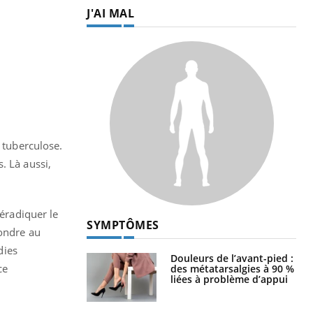
J'AI MAL
a tuberculose.
. Là aussi,
 éradiquer le
SYMPTÔMES
pondre au
dies
Douleurs de l’avant-pied :
ce
des métatarsalgies à 90 %
liées à problème d’appui