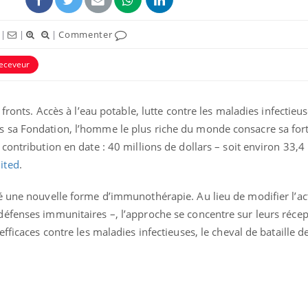
|
|
|
Commenter
eceveur
 fronts. Accès à l’eau potable, lutte contre les maladies infectieus
 sa Fondation, l’homme le plus riche du monde consacre sa fort
uline & Charge mentale : et si on
tube
Youtube
it en parler??
contribution en date : 40 millions de dollars – soit environ 33,4
ited
.
026, l'insuline dans le diabète de type 2
e entourée d'idées reçues chez les
ients comme parfois chez les soignants.
é une nouvelle forme d’immunothérapie. Au lieu de modifier l’ac
éfenses immunitaires –, l’approche se concentre sur leurs récep
fficaces contre les maladies infectieuses, le cheval de bataille de