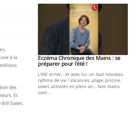
es,
une à la
Eczéma Chronique des Mains : se
Youtube
Youtube
préparer pour l’été !
 millions
L'été arrive… et avec lui, un tout nouveau
rythme de vie ! Vacances, plage, piscine,
soleil, activités en plein air… Nos mains
tion des
sont ...
teurs. Et
Youtube
Diabète & Ramadan 2026
Un
Youtube
You
 Bill Gates.
fac
pr
Un 
mut
san