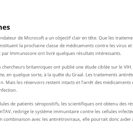
hes
ondateur de Microsoft a un objectif clair en tête. Que les traitem
stituent la prochaine classe de médicaments contre les virus et 
t par Immunocore ont livré quelques résultats intéressants.
es chercheurs britanniques ont publié une étude ciblée sur le VIH
te, en quelque sorte, à la quête du Graal. Les traitements antiré
. Mais les réservoirs restent intacts et l’arrêt des médicaments 
nfection.
lules de patients séropositifs, les scientifiques ont obtenu des ré
mTAV, redirige le système immunitaire contre les cellules infectée
n combinaison avec les antirétroviraux, elle pourrait donc aider 