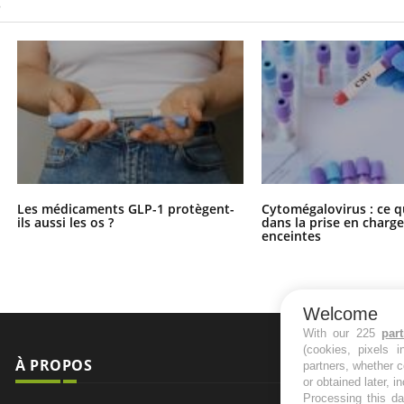
S
Les médicaments GLP-1 protègent-
Cytomégalovirus : ce q
ils aussi les os ?
dans la prise en char
enceintes
Welcome
With our 225
par
(cookies, pixels 
À PROPOS
NEWSLETT
partners, whether c
or obtained later, i
Processing this da