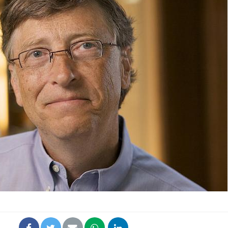
Fortes chaleurs :
pourquoi le risque de
noyade grimpe-t-il ?
Le Viagra pourrait-il
freiner la propagation du
cancer ?
Pourquoi manger moins
de protéines pourrait
finalement être bénéfique