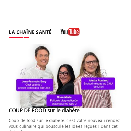
LA CHAÎNE SANTÉ
Youtube
Youtube
cès
COUP DE FOOD sur le diabète
Youtube
Coup de food sur le diabète, c'est votre nouveau rendez-
 en
vous culinaire qui bouscule les idées reçues ! Dans cet