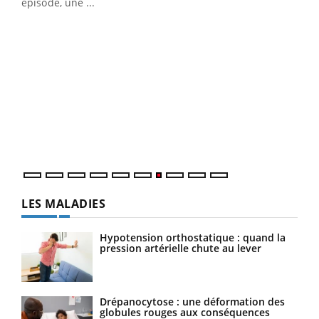
u
épisode, une ...
Qua
You
"Les
trav
DRH 
LES MALADIES
Hypotension orthostatique : quand la
pression artérielle chute au lever
Drépanocytose : une déformation des
globules rouges aux conséquences