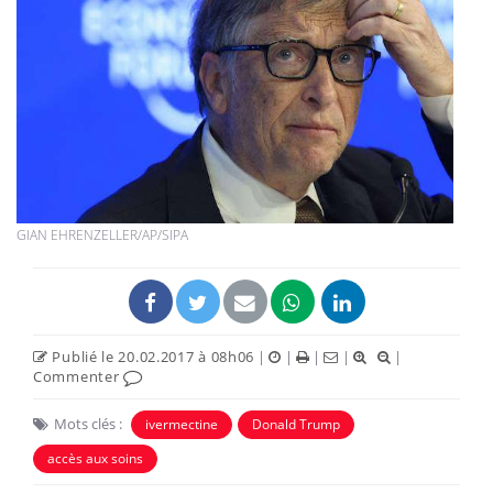
GIAN EHRENZELLER/AP/SIPA
Publié le 20.02.2017 à 08h06
|
|
|
|
|
Commenter
Mots clés :
ivermectine
Donald Trump
accès aux soins