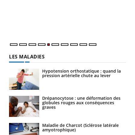
Un 
You
à l
Un é
mati
numé
LES MALADIES
Hypotension orthostatique : quand la
pression artérielle chute au lever
Drépanocytose : une déformation des
globules rouges aux conséquences
graves
Maladie de Charcot (Sclérose latérale
amyotrophique)