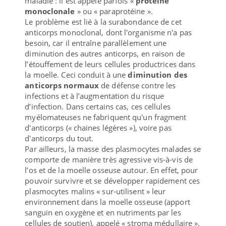
maladie : il est appelé parfois «
protéine
monoclonale
» ou « paraprotéine ».
Le problème est lié à la surabondance de cet
anticorps monoclonal, dont l'organisme n'a pas
besoin, car il entraîne parallèlement une
diminution des autres anticorps, en raison de
l’étouffement de leurs cellules productrices dans
la moelle. Ceci conduit à une
diminution des
anticorps normaux
de défense contre les
infections et à l’augmentation du risque
d’infection. Dans certains cas, ces cellules
myélomateuses ne fabriquent qu'un fragment
d'anticorps (« chaines légères »), voire pas
d'anticorps du tout.
Par ailleurs, la masse des plasmocytes malades se
comporte de manière très agressive vis-à-vis de
l’os et de la moelle osseuse autour. En effet, pour
pouvoir survivre et se développer rapidement ces
plasmocytes malins « sur-utilisent » leur
environnement dans la moelle osseuse (apport
sanguin en oxygène et en nutriments par les
cellules de soutien), appelé « stroma médullaire ».