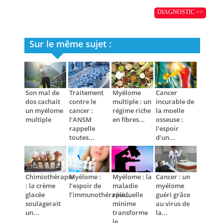
DIAGNOSTIC >>
Sur le même sujet :
Son mal de
Traitement
Myélome
Cancer
dos cachait
contre le
multiple : un
incurable de
un myélome
cancer :
régime riche
la moelle
multiple
l’ANSM
en fibres...
osseuse :
rappelle
l'espoir
toutes...
d'un...
Chimiothérapie
Myélome :
Myélome : la
Cancer : un
: la crème
l’espoir de
maladie
myélome
glacée
l’immunothérapie...
résiduelle
guéri grâce
soulagerait
minime
au virus de
un...
transforme
la...
le...