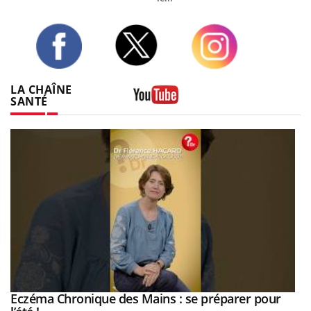
Twitter
Facebook
Instagram
LA CHAÎNE
SANTÉ
Youtube
Eczéma Chronique des Mains : se préparer pour
Youtube