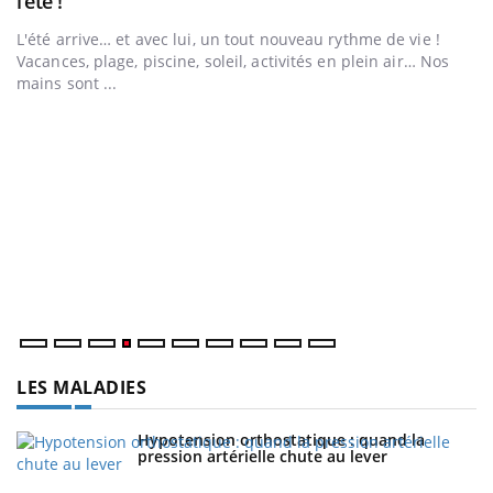
Youtube
l’été !
e
L'été arrive… et avec lui, un tout nouveau rythme de vie !
Vacances, plage, piscine, soleil, activités en plein air… Nos
mains sont ...
D
Yo
L
at
dé
LES MALADIES
Hypotension orthostatique : quand la
pression artérielle chute au lever