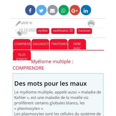
Publié le
10.10.2022
myéline
modélisation 3D
fractionné
Mots-
clés :
COMPRENDRE
DIAGNOSTIC
TRAITEMENT
VIVRE
AVEC
PLUS
D’INFOS
Myélome multiple :
COMPRENDRE
Des mots pour les maux
Le myélome multiple, appelé aussi « maladie de
Kahler », est une maladie de la moelle où
prolifèrent certains globules blancs, les
« plasmocytes ».
Les plasmocytes sont les cellules du système de