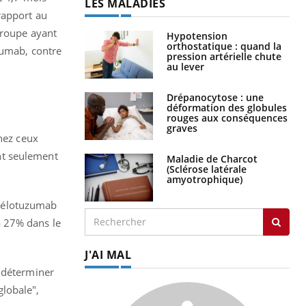
rapport au
Hypotension
groupe ayant
orthostatique : quand la
pression artérielle chute
zumab, contre
au lever
Drépanocytose : une
déformation des globules
rouges aux conséquences
graves
chez ceux
Maladie de Charcot
nt seulement
(Sclérose latérale
amyotrophique)
 l’élotuzumab
à 27% dans le
J'AI MAL
r déterminer
globale",