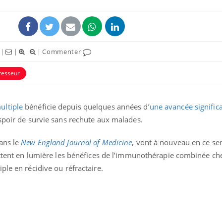
|
|
|
Commenter
esseur
ultiple
bénéficie depuis quelques années d’
une avancée significa
espoir de survie sans rechute aux malades.
La sieste empêche-t-elle
Fortes c
ans le
New England Journal of Medicine
, vont à nouveau en ce s
de dormir la nuit ?
pourquo
ettent en lumière les bénéfices de l’immunothérapie combinée che
noyade g
ple en récidive ou réfractaire.
VIH : la fin du comprimé
Le Viagr
tous les jours se profile-t-
freiner 
elle enfin ?
cancer ?