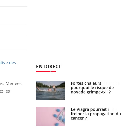
tive des
EN DIRECT
haleurs :
Grossesse et chaleur : ce
ens. Menées
i le risque de
que dit la science
z les
rimpe-t-il ?
a pourrait-il
Le smartphone nuit-il à
la propagation du
l'apprentissage de la
lecture ?