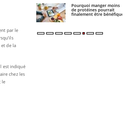
i manger moins
Mordue par une tique en
éines pourrait
vacances, elle reste dans
ent être bénéfique
le coma pendant 42 jours
ent par le
squ’ils
et de la
 est indiqué
aire chez les
 le