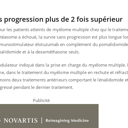
Pourquoi votre ventre
Pourquo
gâche-t-il les premiers
de prot
jours de vos vacances ?
finalem
s progression plus de 2 fois supérieur
our les patients atteints de myélome multiple chez qui le traitem
téasome a échoué, la survie sans progression est plus longue lor
immunostimulateur élotuzumab en complément du pomalidomide 
alidomide et à la dexaméthasone seuls.
ateur indiqué dans la prise en charge du myélome multiple. Il
e, dans le traitement du myélome multiple en rechute et réfract
 moins deux traitements antérieurs comportant le lénalidomide et
gressé pendant le dernier traitement.
Publicité