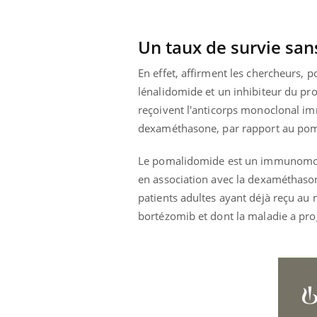
olorectal : une
Cytomégalovirus : ce qui
e simple aurait
change dans la prise en
a donne au Pays
charge des femmes
Un taux de survie san
enceintes
En effet, affirment les chercheurs, p
lénalidomide et un inhibiteur du pro
reçoivent l'anticorps monoclonal 
dexaméthasone, par rapport au pom
Le pomalidomide est un immunomodul
en association avec la dexaméthason
patients adultes ayant déjà reçu au
bortézomib et dont la maladie a pro