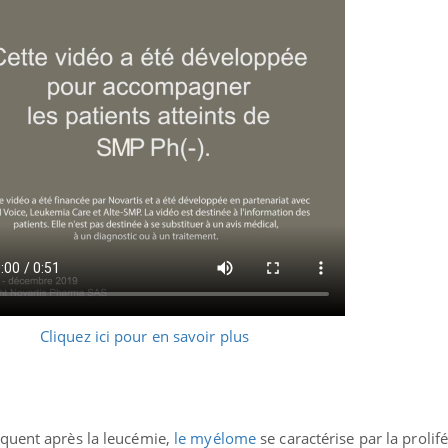
Cliquez ici pour en savoir plus
équent après la leucémie,
le myélome
se caractérise par la prolif