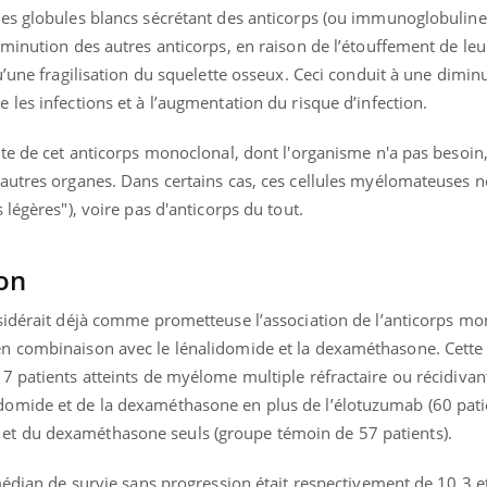
es globules blancs sécrétant des anticorps (ou immunoglobuline
minution des autres anticorps, en raison de l’étouffement de leur
u’une fragilisation du squelette osseux. Ceci conduit à une dimin
éma Chronique des Mains : se
Diabète & Ramadan 
les infections et à l’augmentation du risque d’infection.
tube
Youtube
Youtube
parer pour l’été !
Le Ramadan approche, et,
te de cet anticorps monoclonal, dont l'organisme n'a pas besoin
é arrive… et avec lui, un tout nouveau
nombreuses personnes at
autres organes. Dans certains cas, ces cellules myélomateuses n
me de vie ! Vacances, plage, piscine,
diabète, c'est une périod
il, activités en plein air… Nos mains
défis, mais ...
légères"), voire pas d'anticorps du tout.
 ...
on
idérait déjà comme prometteuse l’association de l’anticorps mo
 combinaison avec le lénalidomide et la dexaméthasone. Cette fo
7 patients atteints de myélome multiple réfractaire ou récidivan
omide et de la dexaméthasone en plus de l’élotuzumab (60 patie
t du dexaméthasone seuls (groupe témoin de 57 patients).
médian de survie sans progression était respectivement de 10,3 e