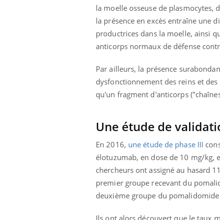
la moelle osseuse de plasmocytes, d
llard mental ou
tômes de la
la présence en excès entraîne une di
les ce qui la rend
productrices dans la moelle, ainsi q
Insuline & Charge mentale : et si on
Ecz
anticorps normaux de défense contre 
Youtube
You
Youtube
osait en parler??
pré
Par ailleurs, la présence surabondan
En 2026, l'insuline dans le diabète de type 2
L'ét
dysfonctionnement des reins et des 
reste entourée d'idées reçues chez les
ryth
patients comme parfois chez les soignants.
sole
qu'un fragment d'anticorps ("chaînes 
sont
Une étude de validati
En 2016,
une étude de phase III
cons
élotuzumab, en dose de 10 mg/kg, en
chercheurs ont assigné au hasard 11
premier groupe recevant du pomalid
deuxième groupe du pomalidomide e
Ils ont alors découvert que le taux 