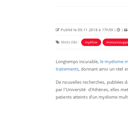
Publié le 09.11.2018 à 17h59
|
|
Mots clés :
myéline
immunosuppr
Longtemps incurable,
le myélome m
traitements
, donnant ainsi un réel 
 oublier les
Chikungunya, dengue,
De nouvelles recherches, publiées d
n vacances ?
West Nile : que se passe-
par l'Université d'Athènes, elles m
t-il dans le sud de la
France ?
patients atteints d’un myélome multi
 connectés :
Les médicaments GLP-1
le travail
protègent-ils aussi les os
de plus en plus
?
soirées