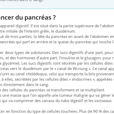
ancer du pancréas ?
appareil digestif. Il est situé dans la partie supérieure de l’abdo
tie initiale de l’intestin grêle, le duodénum.
tué de trois parties, la tête du pancréas en avant de l’abdomen e
ancréas qui part en arrière et la queue du pancréas qui touche l
uer deux types de substances. Des sucs digestifs d’une part, pour
nts, et des hormones d’autre part, l’insuline et le glucagon, pour 
a glycémie). Les sucs digestifs sont sécrétés par les cellules dites
ncréas vers le duodénum par le « canal de Wirsung ». Ce canal ap
’unit au canal cholédoque, celui qui transporte la bile provenan
 elles, sécrétées par les cellules dites « endocrines », appelées «
es directement dans le sang.
 des cellules du pancréas se transforment et se multiplient
rs une masse que l’on appelle une tumeur maligne qui va gêner l
 qui va comprimer des canaux du tube digestif et les vaisseaux
ncer en fonction du type de cellules touchées. Plus de 90 % des c