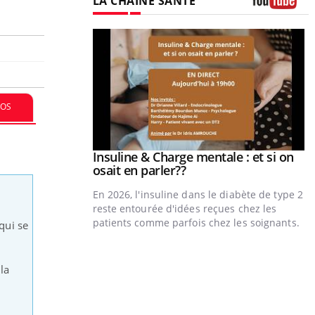
LA CHAÎNE SANTÉ
Youtube
FOS
prendre pour
Insuline & Charge mentale : et si on
Youtube
Youtube
osait en parler??
illard mental ou
En 2026, l'insuline dans le diabète de type 2
tômes de la
reste entourée d'idées reçues chez les
les ce qui la rend
patients comme parfois chez les soignants.
qui se
Y
p
la
L
r