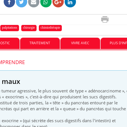
palpitations
chirurgie
chimiothérapie
OSTIC
TRAITEMENT
VIVRE AVEC
PLUS D’IN
COMPRENDRE
ma Chronique des Mains :
Carence en fer : com
ube
Youtube
Youtube
Youtube
iquer ma maladie
prévenir
a des sujets qui sont faciles à aborder...
Fatigue, irritabilité, brou
s maux
res non ! D'un côté, poser des questions
même alopécie… Les symp
a maladie d'un proche c'est montrer ...
carence en fer sont multip
 tumeur agressive, le plus souvent de type « adénocarcinome », 
...
 « exocrines », c’est-à-dire qui produisent les sucs digestifs.
titué de trois parties, la « tête » du pancréas entouré par le
créas qui part en arrière et la « queue » du pancréas qui touche 
 « exocrine » (qui sécrète des sucs digestifs dans l’intestin) et
s hormones dans le sang).