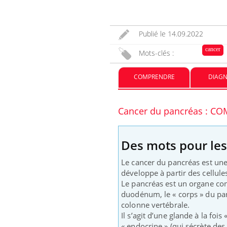
Publié le
14.09.2022
cancer
Mots-clés :
COMPRENDRE
DIAGN
Cancer du pancréas : 
Eczé
Yout
expl
Il y 
Des mots pour le
d'aut
sur l
Le cancer du pancréas est une
développe à partir des cellules
Le pancréas est un organe cons
duodénum, le « corps » du pan
colonne vertébrale.
Il s’agit d’une glande à la fois
« endocrine » (qui sécrète de