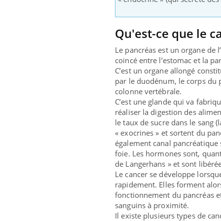
Qu'est-ce que le c
Le pancréas est un organe de l’
coincé entre l’estomac et la par
C’est un organe allongé consti
par le duodénum, le corps du p
colonne vertébrale.
C’est une glande qui va fabriq
réaliser la digestion des alime
le taux de sucre dans le sang (l
« exocrines » et sortent du pa
également canal pancréatique s
foie. Les hormones sont, quant à
de Langerhans » et sont libéré
Le cancer se développe lorsque
rapidement. Elles forment alo
fonctionnement du pancréas et
sanguins à proximité.
Il existe plusieurs types de ca