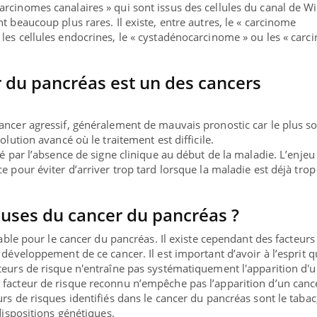
rcinomes canalaires » qui sont issus des cellules du canal de W
t beaucoup plus rares. Il existe, entre autres, le « carcinome
les cellules endocrines, le « cystadénocarcinome » ou les « car
 du pancréas est un des cancers
ancer agressif, généralement de mauvais pronostic car le plus s
olution avancé où le traitement est difficile.
ué par l’absence de signe clinique au début de la maladie. L’enjeu
e pour éviter d’arriver trop tard lorsque la maladie est déjà trop
auses du cancer du pancréas ?
fiable pour le cancer du pancréas. Il existe cependant des facteurs
 développement de ce cancer. Il est important d’avoir à l’esprit q
teurs de risque n'entraîne pas systématiquement l'apparition d'
 facteur de risque reconnu n’empêche pas l’apparition d’un canc
rs de risques identifiés dans le cancer du pancréas sont le tabac,
édispositions génétiques.