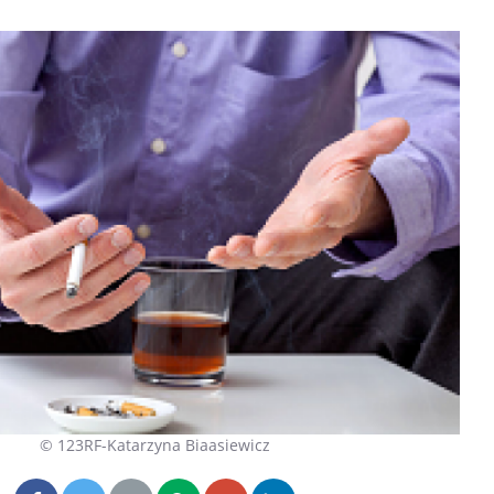
Les crises d’angoisse
Éclipse 
peuvent-elles survenir
“Des ver
sans raison apparente ?
indispen
santé d
Fatigue en vacances :
Les tro
normal ou signe d’une
modifien
maladie ?
Et si les caries pouvaient
Mon enfa
bientôt disparaître sans
sensibl
plombage ?
très em
© 123RF-Katarzyna Biaasiewicz