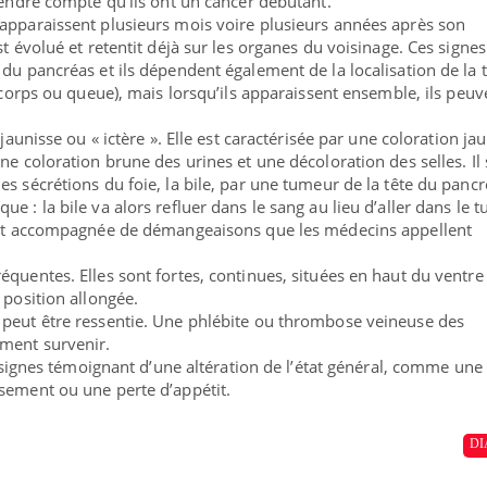
rendre compte qu’ils ont un cancer débutant.
apparaissent plusieurs mois voire plusieurs années après son
st évolué et retentit déjà sur les organes du voisinage. Ces signes
 du pancréas et ils dépendent également de la localisation de la
, corps ou queue), mais lorsqu’ils apparaissent ensemble, ils peuv
 jaunisse ou « ictère ». Elle est caractérisée par une coloration ja
ne coloration brune des urines et une décoloration des selles. Il s
s sécrétions du foie, la bile, par une tumeur de la tête du panc
e : la bile va alors refluer dans le sang au lieu d’aller dans le t
vent accompagnée de démangeaisons que les médecins appellent
quentes. Elles sont fortes, continues, situées en haut du ventre
 position allongée.
 peut être ressentie. Une phlébite ou thrombose veineuse des
ment survenir.
es signes témoignant d’une altération de l’état général, comme une
sement ou une perte d’appétit.
DI