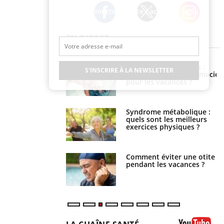
Restez connecté à toute l’actualité de la
Santé
Twitter
Facebook
Instagram
EN DIRECT
solaire du 12 août :
Bébés, jeunes enfants :
S'INSCRIRE À LA NEWSLETTER
res adaptés, c'est
quelle trousse à pharmacie
sable pour la
pour les vacances ?
es yeux”
ubles du sommeil
Syndrome métabolique :
t votre cerveau !
quels sont les meilleurs
exercices physiques ?
nt est-il trop
Comment éviter une otite
e ou simplement
pendant les vacances ?
pathique ?