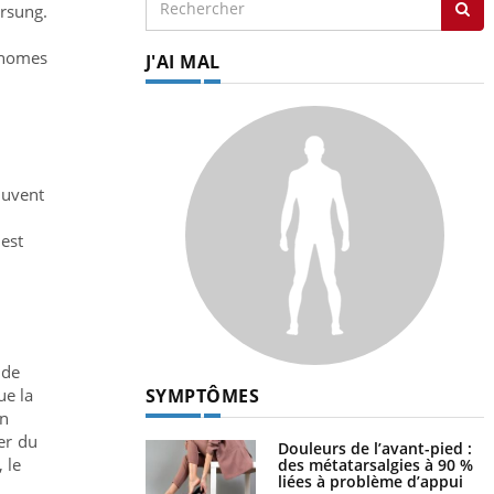
irsung.
cinomes
J'AI MAL
ouvent
 est
 de
SYMPTÔMES
ue la
un
er du
Douleurs de l’avant-pied :
 le
des métatarsalgies à 90 %
liées à problème d’appui