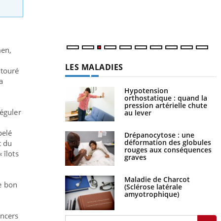
s
..
men,
LES MALADIES
ntouré
a
Hypotension
orthostatique : quand la
pression artérielle chute
réguler
au lever
pelé
Drépanocytose : une
déformation des globules
t du
rouges aux conséquences
 îlots
graves
Maladie de Charcot
e bon
(Sclérose latérale
amyotrophique)
ancers