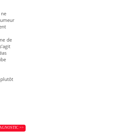
 ne
 tumeur
ent
une de
’agit
réas
ube
 plutôt
AGNOSTIC >>