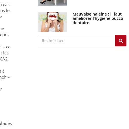
créas
us le
Mauvaise haleine : il faut
e
améliorer l’hygiène bucco-
dentaire
que
leurs
is ce
t les
RCA2,
t à
nch »
er
alades