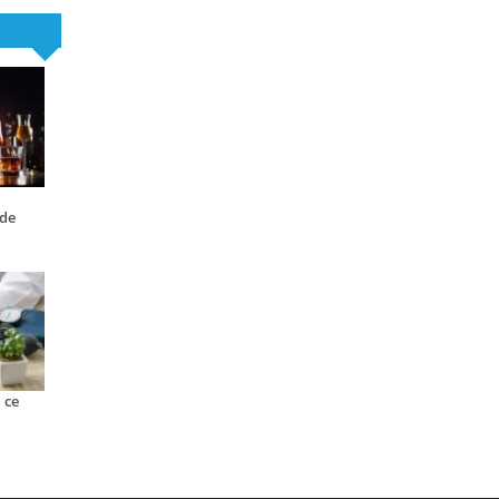
:
 de
 ce