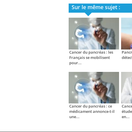
Sur le même sujet :
Cancer du pancréas : les
Pancr
Français se mobilisent
détec
pour...
Cancer du pancréas : ce
Cance
médicament annonce-t-il
étude
une...
en...