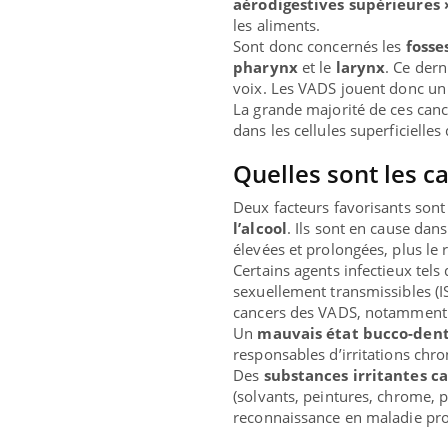
aérodigestives supérieures 
les aliments.
Sont donc concernés les
fosse
pharynx
et le
larynx
. Ce dern
voix. Les VADS jouent donc un
La grande majorité de ces canc
dans les cellules superficielle
Quelles sont les c
Deux facteurs favorisants sont
l’alcool
. Ils sont en cause dan
élevées et prolongées, plus le
Certains agents infectieux tels
sexuellement transmissibles (IS
cancers des VADS, notammen
Eczéma Chronique des Mains :
Care
Youtube
Yout
Un
mauvais état bucco-dent
Youtube
expliquer ma maladie
prév
responsables d’irritations chr
Des
substances irritantes ca
Il y a des sujets qui sont faciles à aborder...
Fatig
(solvants, peintures, chrome, p
d'autres non ! D'un côté, poser des questions
même
reconnaissance en maladie pro
sur la maladie d'un proche c'est montrer ...
caren
...