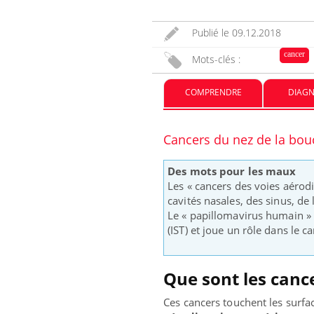
Publié le
09.12.2018
Les médicaments GLP-1
protègent-ils aussi les os ?
cancer
Mots-clés :
COMPRENDRE
DIAGN
Cytomégalovirus : ce qui
change dans la prise en
charge des femmes
enceintes
Cancers du nez de la bo
Des mots pour les maux
Les « cancers des voies aérod
cavités nasales, des sinus, de 
Le « papillomavirus humain » 
(IST) et joue un rôle dans le c
Que sont les canc
Ces cancers touchent les surfa