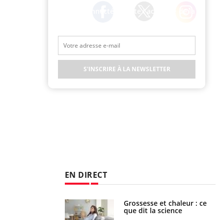
Restez connecté à toute l’actualité de la
Santé
Twitter
Facebook
Instagram
S'INSCRIRE À LA NEWSLETTER
EN DIRECT
haleurs : pourquoi
Grossesse et chaleur : ce
ue de noyade
que dit la science
-il ?