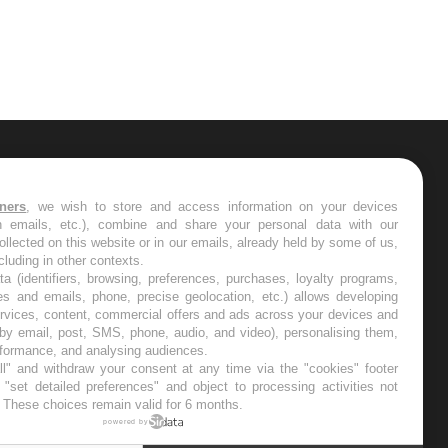
ER
tners
, we wish to store and access information on your devices
in emails, etc.), combine and share your personal data with our
s les semaines les meilleures
ollected on this website or in our emails, already held by some of us,
ncluding in other contexts.
ta (identifiers, browsing, preferences, purchases, loyalty programs,
es and emails, phone, precise geolocation, etc.) allows developing
ervices, content, commercial offers and ads across your devices and
 by email, post, SMS, phone, audio, and video), personalising them,
RE
rformance, and analysing audiences.
l" and withdraw your consent at any time via the "cookies" footer
"set detailed preferences" and object to processing activities not
. These choices remain valid for 6 months.
powered by