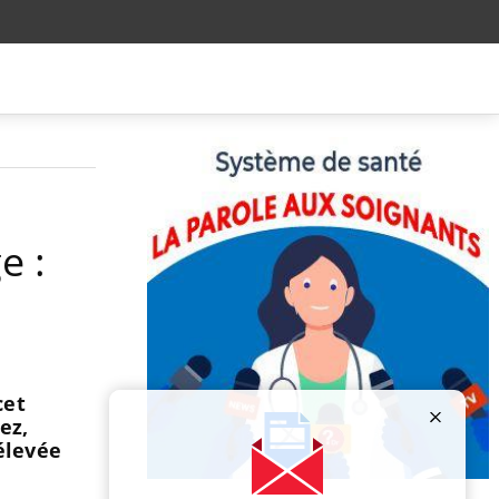
e :
cet
ez,
élevée
Publicité