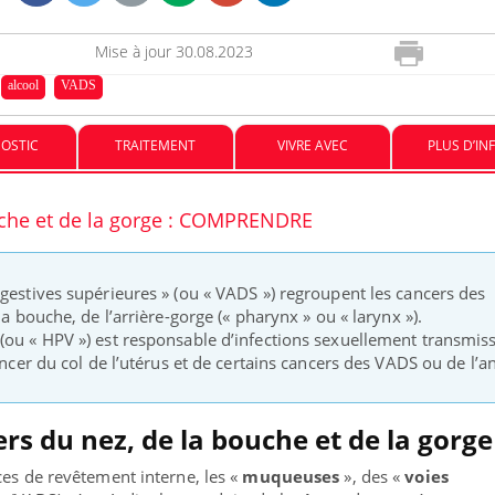
Mise à jour
30.08.2023
VIH : la fin du comprimé
Le Viagr
tous les jours se profile-t-
la propa
alcool
VADS
elle enfin ?
OSTIC
TRAITEMENT
VIVRE AVEC
PLUS D’IN
Pourquoi votre ventre
Pourquo
gâche-t-il les premiers
protéine
jours de vos vacances ?
finalem
uche et de la gorge : COMPRENDRE
igestives supérieures » (ou « VADS ») regroupent les cancers des
la bouche, de l’arrière-gorge (« pharynx » ou « larynx »).
(ou « HPV ») est responsable d’infections sexuellement transmiss
ancer du col de l’utérus et de certains cancers des VADS ou de l’a
ers du nez,
de la bouche et de la gorge
ces de revêtement interne, les «
muqueuses
», des «
voies