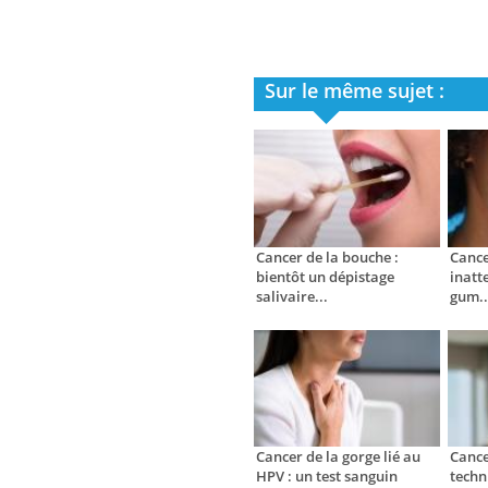
Sur le même sujet :
Cancer de la bouche :
Cance
bientôt un dépistage
inatt
salivaire...
gum..
Cancer de la gorge lié au
Cance
HPV : un test sanguin
techn