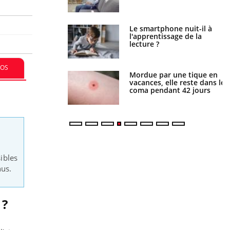
a pourrait-il freiner
Le smartphone nuit-il à
gation du cancer ?
l'apprentissage de la
lecture ?
FOS
i manger moins de
Mordue par une tique en
s pourrait
vacances, elle reste dans le
ent être bénéfique
coma pendant 42 jours
ibles
nus.
?