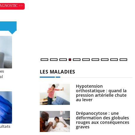
Y
AGNOSTIC >>
L
n
c
m
LES MALADIES
les
al
Hypotension
orthostatique : quand la
pression artérielle chute
au lever
Drépanocytose : une
déformation des globules
rouges aux conséquences
ultats
graves