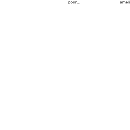
pour...
améli