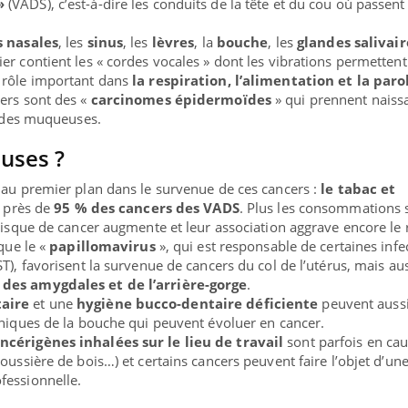
»
(VADS), c’est-à-dire les conduits de la tête et du cou où passent l
s nasales
, les
sinus
, les
lèvres
, la
bouche
, les
glandes salivair
ier contient les « cordes vocales » dont les vibrations permettent
 rôle important dans
la respiration, l’alimentation et la paro
ers sont des «
carcinomes épidermoïdes
» qui prennent naiss
s des muqueuses.
auses ?
 au premier plan dans le survenue de ces cancers :
le tabac et
s près de
95 % des cancers des VADS
. Plus les consommations 
 risque de cancer augmente et leur association aggrave encore le 
 que le «
papillomavirus
», qui est responsable de certaines infe
T), favorisent la survenue de cancers du col de l’utérus, mais au
t
des amygdales et de l’arrière-gorge
.
nce en fer : comprendre pour
Insuline & Charge ment
ube
Youtube
aire
et une
hygiène bucco-dentaire déficiente
peuvent aussi
Youtube
Yout
enir
osait en parler??
oniques de la bouche qui peuvent évoluer en cancer.
ncérigènes inhalées sur le lieu de travail
sont parfois en ca
ue, irritabilité, brouillard mental ou
En 2026, l'insuline dans l
oussière de bois…) et certains cancers peuvent faire l’objet d’un
 alopécie… Les symptômes de la
reste entourée d'idées re
fessionnelle.
ce en fer sont multiples ce qui la rend
patients comme parfois ch