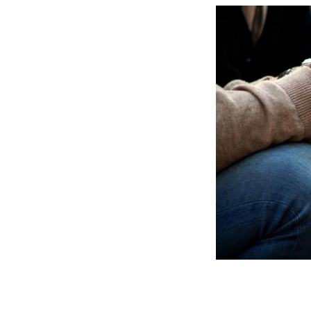
Chikungunya, dengue,
West Nile : que se passe-t-
il dans le sud de la France ?