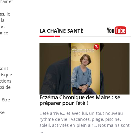
’air et
es
, le
 la
le
.
LA CHAÎNE SANTÉ
ance
Youtube
sont
risque.
ctions
ssi de
ale : et si on
Eczéma Chronique des Mains : se
Youtube
 être
ube
Youtube
préparer pour l’été !
use
e diabète de type 2
L'été arrive… et avec lui, un tout nouveau
e
çues chez les
rythme de vie ! Vacances, plage, piscine,
ez les soignants.
soleil, activités en plein air… Nos mains sont
...