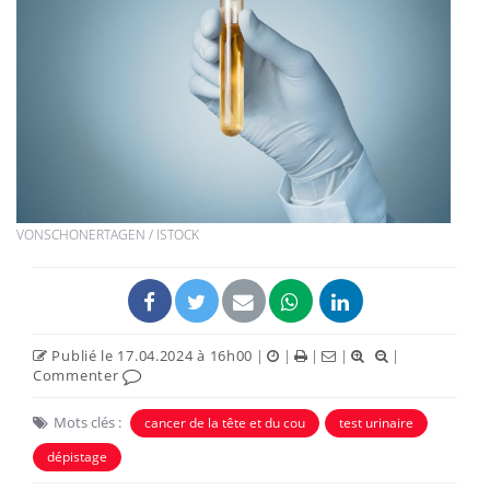
VONSCHONERTAGEN / ISTOCK
Publié le 17.04.2024 à 16h00
|
|
|
|
|
Commenter
Mots clés :
cancer de la tête et du cou
test urinaire
dépistage