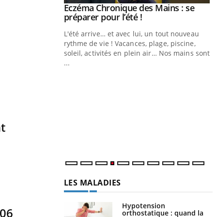
ale : et si on
Eczéma Chronique des Mains : se
Youtube
ube
Youtube
préparer pour l’été !
e diabète de type 2
L'été arrive… et avec lui, un tout nouveau
çues chez les
rythme de vie ! Vacances, plage, piscine,
ez les soignants.
soleil, activités en plein air… Nos mains sont
...
Y
L
n
c
m
t
LES MALADIES
Hypotension
006
orthostatique : quand la