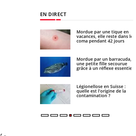
EN DIRECT
i manger moins de
Mordue par une tique en
s pourrait
vacances, elle reste dans le
ent être bénéfique
coma pendant 42 jours
e et chaleur : ce
Mordue par un barracuda,
la science
une petite fille secourue
grâce à un réflexe essentiel
phone nuit-il à
Légionellose en Suisse :
tissage de la
quelle est l’origine de la
?
contamination ?