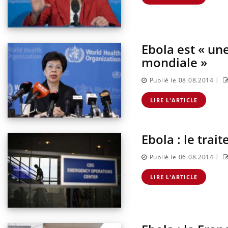
Ebola est « un
Cytomégalovirus : ce qui
mondiale »
change dans la prise en
charge des femmes
enceintes
|
Publié le 08.08.2014
La sieste empêche-t-elle de
LIRE L'ARTICLE
dormir la nuit ?
Ebola : le trai
VIH : la fin du comprimé
tous les jours se profile-t-
|
Publié le 06.08.2014
elle enfin ?
LIRE L'ARTICLE