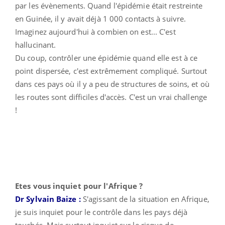
par les évènements. Quand l'épidémie était restreinte
en Guinée, il y avait déjà 1 000 contacts à suivre.
Imaginez aujourd'hui à combien on est... C'est
hallucinant.
Du coup, contrôler une épidémie quand elle est à ce
point dispersée, c'est extrêmement compliqué. Surtout
dans ces pays où il y a peu de structures de soins, et où
les routes sont difficiles d'accès. C'est un vrai challenge
!
Etes vous inquiet pour l'Afrique ?
Dr Sylvain Baize :
S'agissant de la situation en Afrique,
je suis inquiet pour le contrôle dans les pays déjà
touchés. Mais surtout inquiet sur le risque de