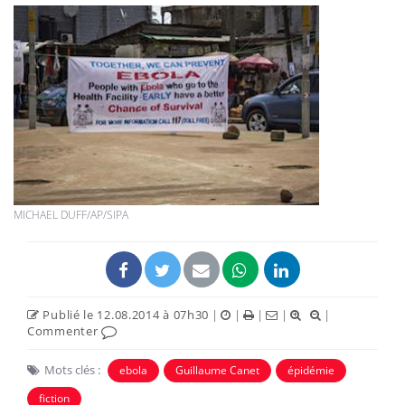
MICHAEL DUFF/AP/SIPA
Publié le 12.08.2014 à 07h30
|
|
|
|
|
Commenter
Mots clés :
ebola
Guillaume Canet
épidémie
fiction