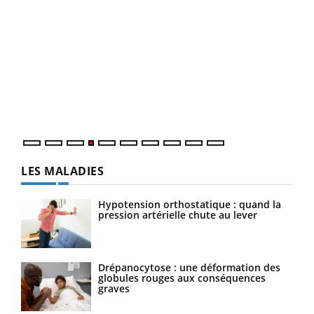
Dia
You
Le 
pers
ques
LES MALADIES
Hypotension orthostatique : quand la
pression artérielle chute au lever
Drépanocytose : une déformation des
globules rouges aux conséquences
graves