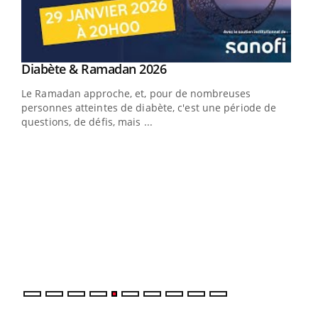
Youtube
Diabète & Ramadan 2026
Youtube
Le Ramadan approche, et, pour de nombreuses
vie !
personnes atteintes de diabète, c'est une période de
…
questions, de défis, mais ...
Un 
You
à l
Un é
mati
numé