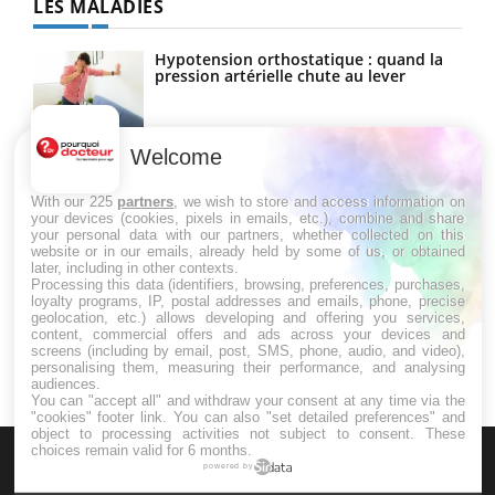
LES MALADIES
Hypotension orthostatique : quand la
pression artérielle chute au lever
Welcome
Drépanocytose : une déformation des
globules rouges aux conséquences
graves
With our 225
partners
, we wish to store and access information on
your devices (cookies, pixels in emails, etc.), combine and share
your personal data with our partners, whether collected on this
website or in our emails, already held by some of us, or obtained
Maladie de Charcot (Sclérose latérale
later, including in other contexts.
amyotrophique)
Processing this data (identifiers, browsing, preferences, purchases,
loyalty programs, IP, postal addresses and emails, phone, precise
geolocation, etc.) allows developing and offering you services,
content, commercial offers and ads across your devices and
screens (including by email, post, SMS, phone, audio, and video),
personalising them, measuring their performance, and analysing
audiences.
You can "accept all" and withdraw your consent at any time via the
"cookies" footer link
. You can also "set detailed preferences" and
object to processing activities not subject to consent. These
choices remain valid for 6 months.
powered by