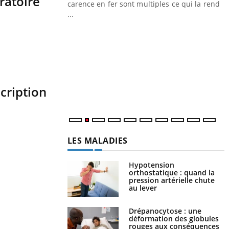
ratoire
carence en fer sont multiples ce qui la rend
...
Insuline & Charge mentale : et si on
Youtube
Y
Youtube
osait en parler??
p
En 2026, l'insuline dans le diabète de type 2
L
reste entourée d'idées reçues chez les
r
patients comme parfois chez les soignants.
s
..
scription
LES MALADIES
Hypotension
orthostatique : quand la
pression artérielle chute
au lever
Drépanocytose : une
déformation des globules
rouges aux conséquences