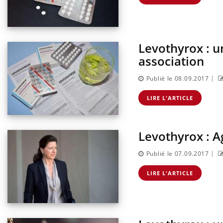
Levothyrox : u
association
|
Publié le 08.09.2017
LIRE L'ARTICLE
Levothyrox : A
|
Publié le 07.09.2017
LIRE L'ARTICLE
Eczé
Yout
expl
Il y 
d'aut