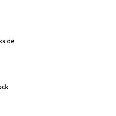
ks de
ock