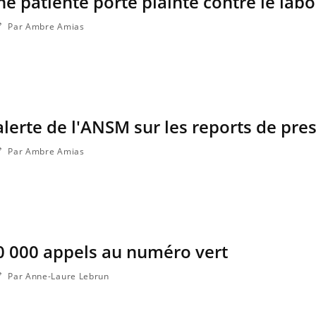
ne patiente porte plainte contre le labo
a maladie d'un proche c'est montrer ...
Par Ambre Amias
alerte de l'ANSM sur les reports de pre
Par Ambre Amias
0 000 appels au numéro vert
Par Anne-Laure Lebrun