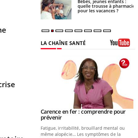
Bébés, jeunes enfants :
Hantavirus : un cas détecté
quelle trousse à pharmacie
chez un touriste en France
pour les vacances ?
ne
LA CHAÎNE SANTÉ
Youtube
crise
Carence en fer : comprendre pour
Youtube
Youtube
prévenir
Fatigue, irritabilité, brouillard mental ou
même alopécie… Les symptômes de la