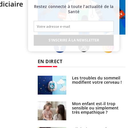
iciaire
Restez connecté à toute l’actualité de la
Santé
Publicité
S'INSCRIRE À LA NEWSLETTER
Twitter
Facebook
Instagram
EN DIRECT
Les troubles du sommeil
Syndrome métabolique :
modifient votre cerveau !
quels sont les meilleurs
exercices physiques ?
Mon enfant est-il trop
Comment éviter une otite
sensible ou simplement
pendant les vacances ?
très empathique ?