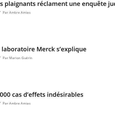
es plaignants réclament une enquête jud
Par Ambre Amias
e laboratoire Merck s’explique
Par Marion Guérin
Fatigue en vacances :
normal ou signe d’une
maladie ?
000 cas d’effets indésirables
Et si les caries pouvaient
bientôt disparaître sans
plombage ?
Par Ambre Amias