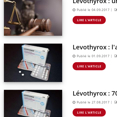
Levothyrox : u
sur l
|
Publié le 04.09.2017
LIRE L'ARTICLE
Levothyrox : l'
|
Publié le 01.09.2017
LIRE L'ARTICLE
Lévothyrox : 7
|
Publié le 27.08.2017
LIRE L'ARTICLE