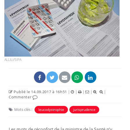
ALLILI/SIPA
Publié le 14.09.2017 à 16h51
|
|
|
|
|
Commenter
Mots clés :
leucodystrophie
jurisprudence
Les mots de réconfort de la ministre de la Santé n’y