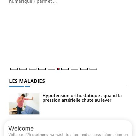
numérique » permet ...
COU
You
Coup
vous
épis
LES MALADIES
Hypotension orthostatique : quand la
pression artérielle chute au lever
Drépanocytose : une déformation des
globules rouges aux conséquences
Welcome
graves
With our 225
partners
, we wish to store and access information on