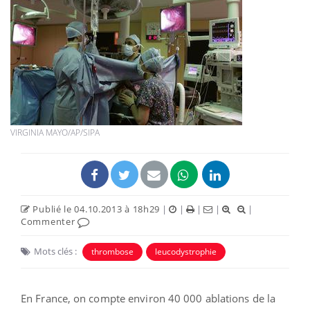
VIRGINIA MAYO/AP/SIPA
Publié le 04.10.2013 à 18h29
|
|
|
|
|
Commenter
Mots clés :
thrombose
leucodystrophie
En France, on compte environ 40 000 ablations de la