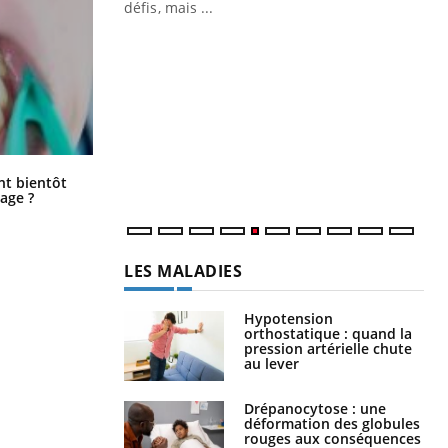
 air… Nos mains
défis, mais ...
Un
You
fac
pr
Un 
mut
san
num
Éclipse solaire du 12 août : “Des
ent bientôt
verres adaptés, c'est indispensable
age ?
pour la santé des yeux”
LES MALADIES
Hypotension
orthostatique : quand la
pression artérielle chute
au lever
Drépanocytose : une
déformation des globules
rouges aux conséquences