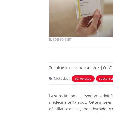
es d’angoisse
Éclipse solaire du 12 août
elles survenir
: “Des verres adaptés,
son apparente ?
c'est indispensable pour
la santé des yeux”
B. BOISSONNET
en vacances :
Les troubles du sommeil
u signe d’une
modifient votre cerveau !
?
Publié le 19.08.2013 à 13h14
|
|
 caries pouvaient
Mon enfant est-il trop
disparaître sans
sensible ou simplement
Mots clés :
pénoplastie
subconsci
e ?
très empathique ?
La substitution au Lévothyrox doit ê
médecine ce 17 août. Cette mise en g
défaillance de la glande thyroïde. 