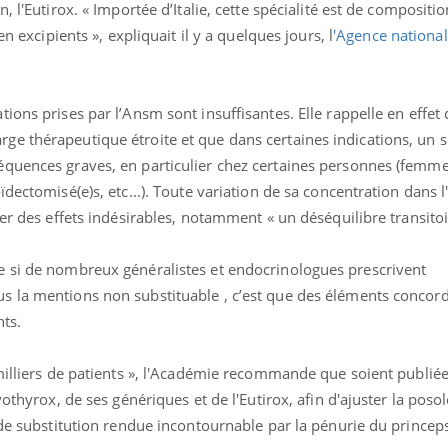
, l'Eutirox. « Importée d’Italie, cette spécialité est de compositi
n excipients », expliquait il y a quelques jours, l
'Agence national
ions prises par l’Ansm sont insuffisantes. Elle rappelle en effet 
e thérapeutique étroite et que dans certaines indications, un 
quences graves, en particulier chez certaines personnes (femme
dectomisé(e)s, etc...). Toute variation de sa concentration dans 
ner des effets indésirables, notamment « un déséquilibre transitoi
 si de nombreux généralistes et endocrinologues prescrivent
 la mentions non substituable , c’est que des éléments concord
nts.
milliers de patients », l'Académie recommande que soient publiée
vothyrox, de ses génériques et de l'Eutirox, afin d'ajuster la poso
 de substitution rendue incontournable par la pénurie du princep