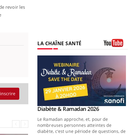
e revoir les
e
LA CHAÎNE SANTÉ
Youtube
'inscrire
Youtube
 Mains : se
Diabète & Ramadan 2026
Youtube
outube
Le Ramadan approche, et, pour de
 un tout nouveau
nombreuses personnes atteintes de
plage, piscine,
diabète, c'est une période de questions, de