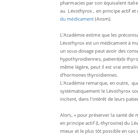
pharmacies par son équivalent italien
au Lévothyrox , en principe actif et e
du médicament
(Ansm).
L’Académie estime que les préconisat
Lévothyrox est un médicament à marg
un sous-dosage peut avoir des consé
hypothyroïdiennes, patient(e)s thyroï
même légère, peut il est vrai entraî
d'hormones thyroïdiennes.
L'Académie remarque, en outre, que
systématiquement le Lévothyrox sous
incitent, dans l’intérêt de leurs patie
Alors, « pour préserver la santé de 
en principe actif (L-thyroxine) du Lé
mieux et le plus tôt possible en cas