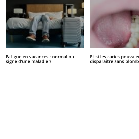
ients comme parfois chez les soignants.
soleil, activités en plein
sont ...
Fatigue en vacances : normal ou
Et si les caries pouvai
signe d’une maladie ?
disparaître sans plomb