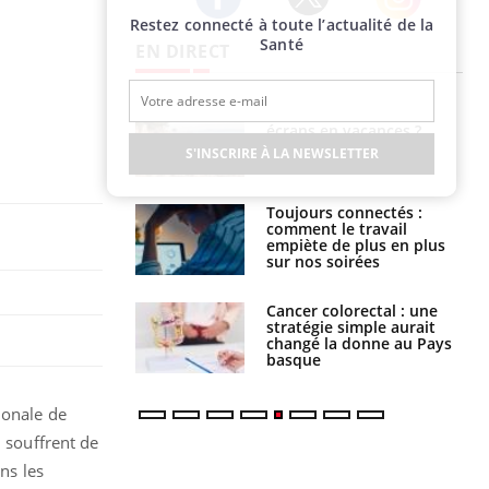
Restez connecté à toute l’actualité de la
Twitter
Facebook
Instagram
Santé
EN DIRECT
us : un cas
Comment oublier les
chez un touriste
écrans en vacances ?
ce
S'INSCRIRE À LA NEWSLETTER
é infantile : un
Toujours connectés :
s’interroge sur
comment le travail
x élevé en France
empiète de plus en plus
sur nos soirées
e à risque : ce jus
Cancer colorectal : une
attire l'attention
stratégie simple aurait
rcheurs
changé la donne au Pays
basque
ionale de
i souffrent de
ans les