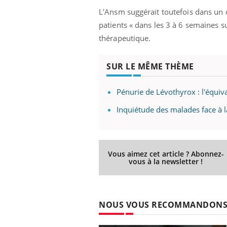
L'Ansm suggérait toutefois dans un c
patients « dans les 3 à 6 semaines s
thérapeutique.
SUR LE MÊME THÈME
Pénurie de Lévothyrox : l'équiv
Inquiétude des malades face à 
Vous aimez cet article ? Abonnez-
vous à la newsletter !
 Mains :
Carence en fer : comprendre pour
Ins
Youtube
You
Youtube
Youtube
prévenir
osa
NOUS VOUS RECOMMANDON
aciles à aborder...
Fatigue, irritabilité, brouillard mental ou
En 2
poser des
même alopécie… Les symptômes de la
rest