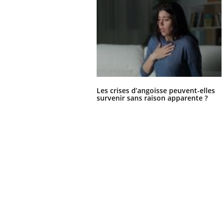
'un proche c'est
carence en fer sont multiples ce qui la rend
pat
...
Les crises d’angoisse peuvent-elles
survenir sans raison apparente ?