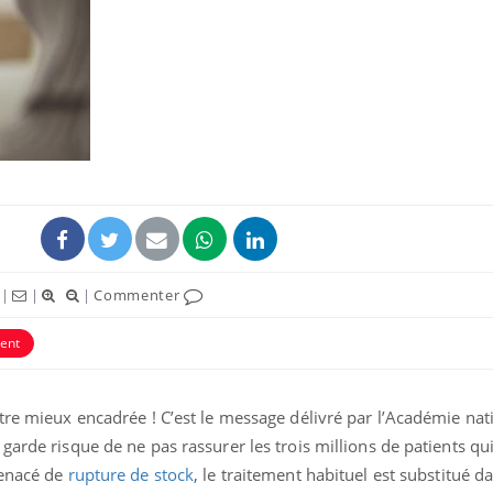
Bébés, jeunes enfants :
Hantavir
quelle trousse à
détecté 
pharmacie pour les
en Fran
vacances ?
Syndrome métabolique :
Mortalit
quels sont les meilleurs
rapport 
exercices physiques ?
son tau
|
|
|
Commenter
Comment éviter une otite
Grossess
pendant les vacances ?
naturel 
ent
des che
tre mieux encadrée ! C’est le message délivré par l’Académie nat
arde risque de ne pas rassurer les trois millions de patients qu
Menacé de
rupture de stock
, le traitement habituel est substitué d