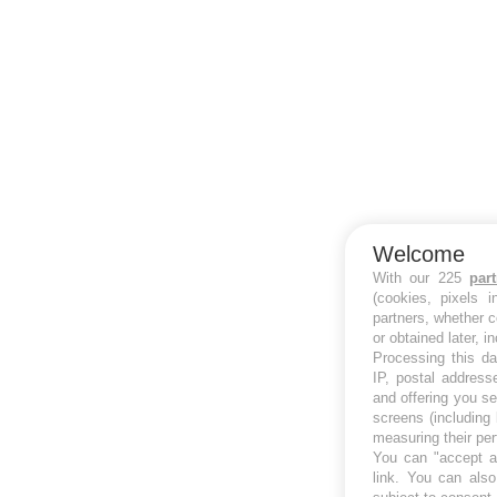
Welcome
With our 225
par
(cookies, pixels 
partners, whether c
or obtained later, i
Processing this da
IP, postal address
and offering you s
screens (including
measuring their pe
You can "accept al
link
. You can also 