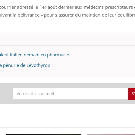
ourrier adressé le 1er août dernier aux médecins prescripteurs d
uivant la délivrance » pour s'assurer du maintien de leur équilibr
alent italien demain en pharmacie
la pénurie de Lévothyrox
S
uline & Charge mentale : et si on
Eczéma Chronique des
tube
Youtube
Youtube
Y
it en parler??
préparer pour l’été !
S
026, l'insuline dans le diabète de type 2
L'été arrive… et avec lui,
e entourée d'idées reçues chez les
rythme de vie ! Vacances, 