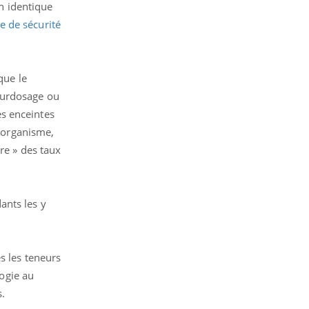
on identique
e de sécurité
que le
surdosage ou
s enceintes
l'organisme,
re » des taux
ants les y
s les teneurs
logie au
s.