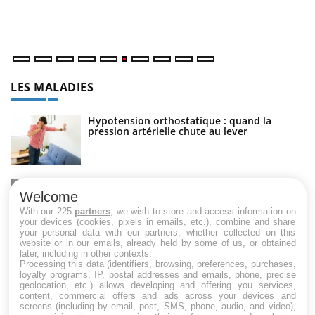
un
LES MALADIES
Hypotension orthostatique : quand la
pression artérielle chute au lever
Drépanocytose : une déformation des
globules rouges aux conséquences graves
Welcome
With our 225
partners
, we wish to store and access information on
your devices (cookies, pixels in emails, etc.), combine and share
your personal data with our partners, whether collected on this
website or in our emails, already held by some of us, or obtained
Maladie de Charcot (Sclérose latérale
later, including in other contexts.
amyotrophique)
Processing this data (identifiers, browsing, preferences, purchases,
loyalty programs, IP, postal addresses and emails, phone, precise
geolocation, etc.) allows developing and offering you services,
content, commercial offers and ads across your devices and
screens (including by email, post, SMS, phone, audio, and video),