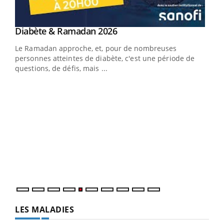
Youtube
Diabète & Ramadan 2026
Youtube
Le Ramadan approche, et, pour de nombreuses
personnes atteintes de diabète, c'est une période de
questions, de défis, mais ...
Un 
You
à l
vie !
Un é
…
mati
numé
LES MALADIES