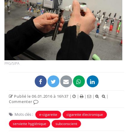
PFG/SIPA
Publié le 06.01.2016 à 16h37
|
|
|
|
|
Commenter
Mots clés :
e-cigarette
cigarette électronique
serviette hygiénique
subconscient