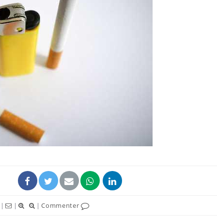
Chikungunya, dengue,
La siest
West Nile : que se passe-
de dormi
t-il dans le sud de la
France ?
Les médicaments GLP-1
VIH : la
protègent-ils aussi les os
tous les
?
elle enfi
Cytomégalovirus : ce qui
Pourquo
change dans la prise en
gâche-t-
charge des femmes
jours de
enceintes
|
|
|
Commenter