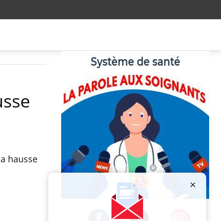
usse
 la hausse
Publicité