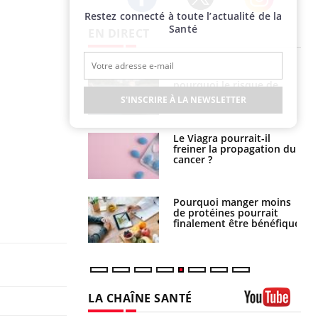
Restez connecté à toute l’actualité de la
Twitter
Facebook
Instagram
Santé
EN DIRECT
e empêche-t-elle
Fortes chaleurs :
r la nuit ?
pourquoi le risque de
noyade grimpe-t-il ?
S'INSCRIRE À LA NEWSLETTER
 fin du comprimé
Le Viagra pourrait-il
 jours se profile-t-
freiner la propagation du
n ?
cancer ?
i votre ventre
Pourquoi manger moins
il les premiers
de protéines pourrait
 vos vacances ?
finalement être bénéfique