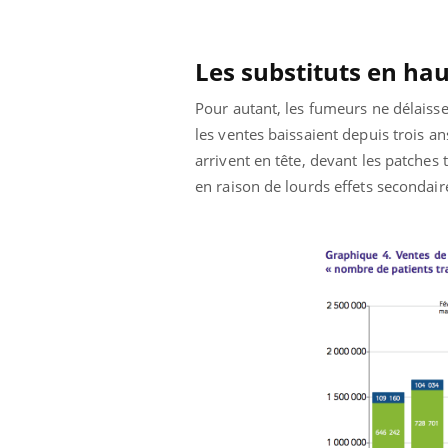
'un proche c'est
carence en fer sont multiples ce qui la rend
pat
...
Les substituts en ha
Pour autant, les fumeurs ne délaissen
les ventes baissaient depuis trois a
arrivent en tête, devant les patche
en raison de lourds effets secondair