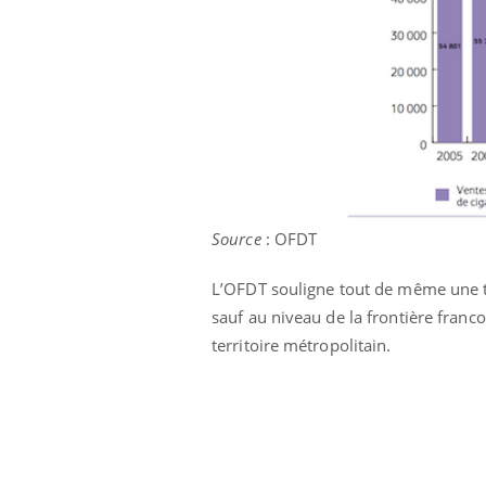
Source
: OFDT
L’OFDT souligne tout de même une ten
sauf au niveau de la frontière franc
territoire métropolitain.
 Mains :
Carence en fer : comprendre pour
Ins
Youtube
You
Youtube
Youtube
prévenir
osa
aciles à aborder...
Fatigue, irritabilité, brouillard mental ou
En 2
poser des
même alopécie… Les symptômes de la
rest