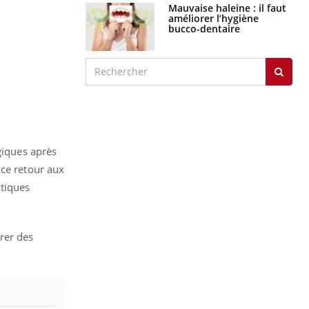
graves
Maladie de Charcot
(Sclérose latérale
amyotrophique)
J'AI MAL
giques après
 ce retour aux
utiques
rer des