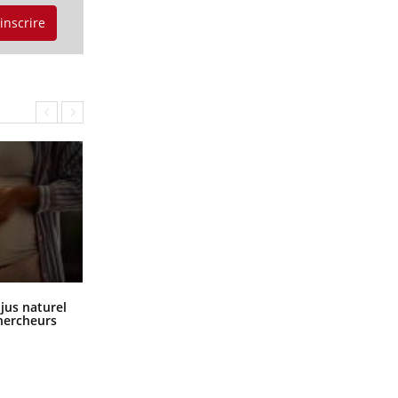
'inscrire
Comment oublier les écrans en
 jus naturel
vacances ?
chercheurs