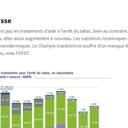
ients comme parfois chez les soignants.
soleil, activités en plein
sont ...
usse
t pas les traitements d’aide à l’arrêt du tabac, bien au contraire
ns, elles aussi augmentent à nouveau. Les substituts nicotiniques
s transdermiques. Le Champix (varénicline) souffre d’un manque d
es, note l’OFDT.