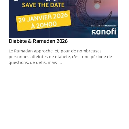
Youtube
Diabète & Ramadan 2026
Youtube
Le Ramadan approche, et, pour de nombreuses
vie !
personnes atteintes de diabète, c'est une période de
…
questions, de défis, mais ...
Un 
You
à l
Un é
mati
numé