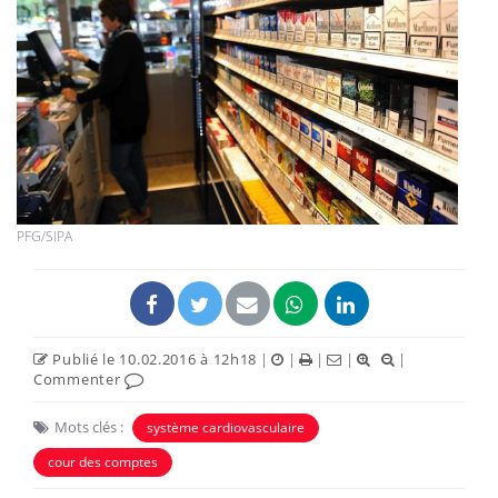
PFG/SIPA
Publié le 10.02.2016 à 12h18
|
|
|
|
|
Commenter
Mots clés :
système cardiovasculaire
cour des comptes