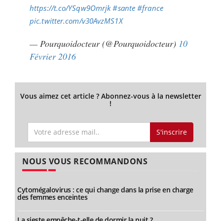
https://t.co/YSqw9Omrjk
#sante
#france
pic.twitter.com/v30AvzMS1X
— Pourquoidocteur (@Pourquoidocteur)
10
Février 2016
Vous aimez cet article ? Abonnez-vous à la newsletter
!
S'inscrire
NOUS VOUS RECOMMANDONS
Cytomégalovirus : ce qui change dans la prise en charge
des femmes enceintes
La sieste empêche-t-elle de dormir la nuit ?