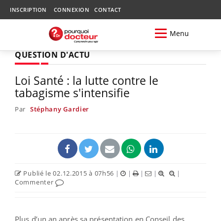
INSCRIPTION
CONNEXION
CONTACT
Menu
QUESTION D'ACTU
Loi Santé : la lutte contre le
tabagisme s'intensifie
Par
Stéphany Gardier
Publié le 02.12.2015 à 07h56
|
|
|
|
|
Commenter
Plus d’un an après sa présentation en Conseil des