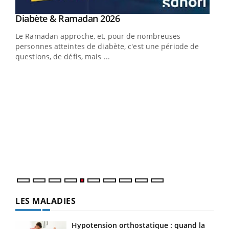
Youtube
Diabète & Ramadan 2026
Youtube
Le Ramadan approche, et, pour de nombreuses
personnes atteintes de diabète, c'est une période de
questions, de défis, mais ...
Un « jumeau numérique » pour faciliter l’accès
COU
Youtube
You
Youtube
à la médecine préventive
Coup
Un établissement lié à un groupe mutualiste innove en
vous
matière de bilan de santé : l'utilisation d'un « jumeau
épis
numérique » permet ...
LES MALADIES
Hypotension orthostatique : quand la