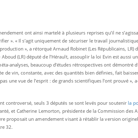
Mordue par une tique en
Allergie
vacances, elle reste dans
une nou
le coma pendant 42 jours
les réac
endement ont ainsi martelé à plusieurs reprises qu’il ne s’agissa
rifier ». « Il s’agit uniquement de sécuriser le travail journalistique
e production », a rétorqué Arnaud Robinet (Les Républicains, LR)
Aboud (LR) député de l’Hérault, assouplir la loi Evin est aussi u
méta-analyses, beaucoup d’études rétrospectives ont démontré d
e vin, constante, avec des quantités bien définies, fait baisse
t pas une vue de l’esprit : de grands scientifiques l’ont prouvé », a-
t controversé, seuls 3 députés se sont levés pour soutenir
la p
 Santé, et Catherine Lemorton, présidente de la Commission des A
ère proposait un amendement visant à rétablir la version originell
tre 32.