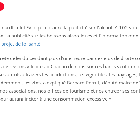
l
ardi la loi Evin qui encadre la publicité sur l’alcool. A 102 voix 
ant la publicité sur les boissons alcooliques et l’information œn
projet de loi santé
.
s a été défendu pendant plus d’une heure par des élus de droite
s de régions viticoles. « Chacun de nous sur ces bancs veut donn
ses atouts à travers les productions, les vignobles, les paysages, l’
 évidemment, les vins, a expliqué Bernard Perrut, député-maire de 
Grossesse et chaleur : ce
Mordue 
s associations, nos offices de tourisme et nos entreprises cont
que dit la science
barracud
 pour autant inciter à une consommation excessive ».
secouru
réflexe 
Le smartphone nuit-il à
Légionel
l'apprentissage de la
quelle e
lecture ?
contami