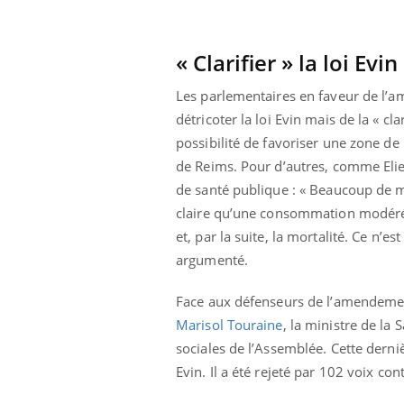
 votre ventre
Pourquoi manger moins
l les premiers
de protéines pourrait
 vos vacances ?
finalement être bénéfique
« Clarifier » la loi Evin
Les parlementaires en faveur de l’am
détricoter la loi Evin mais de la « cla
possibilité de favoriser une zone d
de Reims. Pour d’autres, comme Elie 
de santé publique : « Beaucoup de 
claire qu’une consommation modérée d
et, par la suite, la mortalité. Ce n’es
argumenté.
Face aux défenseurs de l’amendemen
Marisol Touraine
, la ministre de la
sociales de l’Assemblée. Cette derni
Evin. Il a été rejeté par 102 voix con