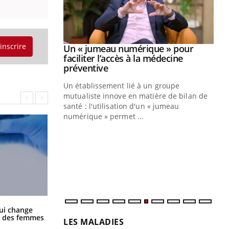
'inscrire
Youtube
2026
Un « jumeau numérique » pour
Youtube
faciliter l’accès à la médecine
 pour de
Youtube
préventive
teintes de
Un établissement lié à un groupe
e de questions, de
mutualiste innove en matière de bilan de
santé : l'utilisation d'un « jumeau
CO
You
numérique » permet ...
Cou
nou
bou
épi
La sieste empêche-t-elle de dormir
ui change
la nuit ?
ge des femmes
LES MALADIES