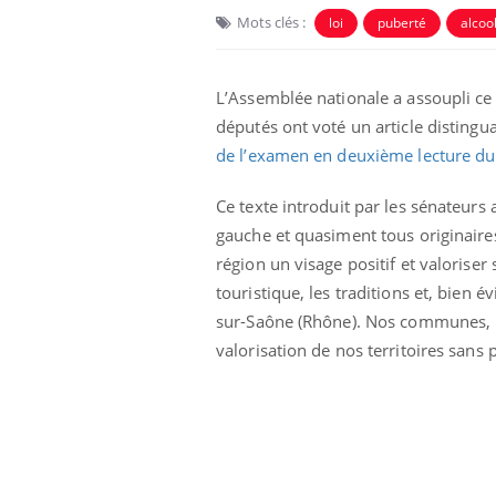
Mots clés :
loi
puberté
alcoo
L’Assemblée nationale a assoupli ce m
députés ont voté un article distingu
de l’examen en deuxième lecture du 
Ce texte introduit par les sénateur
gauche et quasiment tous originaire
région un visage positif et valoriser 
touristique, les traditions et, bien
e empêche-t-elle
Fortes chaleurs :
sur-Saône (Rhône). Nos communes, no
 la nuit ?
pourquoi le risque de
valorisation de nos territoires sans
noyade grimpe-t-il ?
 fin du comprimé
Le Viagra pourrait-il
jours se profile-t-
freiner la propagation du
n ?
cancer ?