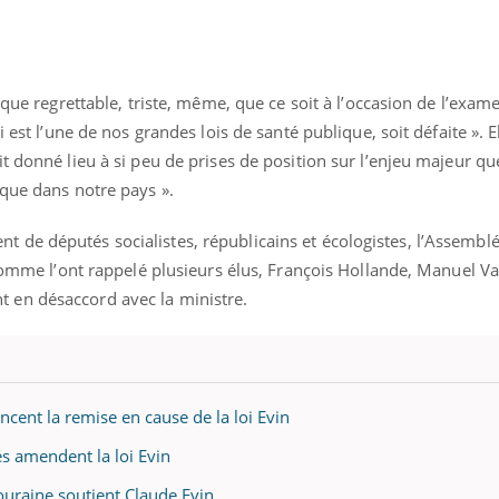
 que regrettable, triste, même, que ce soit à l’occasion de l’exam
 est l’une de nos grandes lois de santé publique, soit défaite ». E
 donné lieu à si peu de prises de position sur l’enjeu majeur q
ique dans notre pays ».
de députés socialistes, républicains et écologistes, l’Assemblé
 comme l’ont rappelé plusieurs élus, François Hollande, Manuel Val
en désaccord avec la ministre.
ncent la remise en cause de la loi Evin
tés amendent la loi Evin
 Touraine soutient Claude Evin