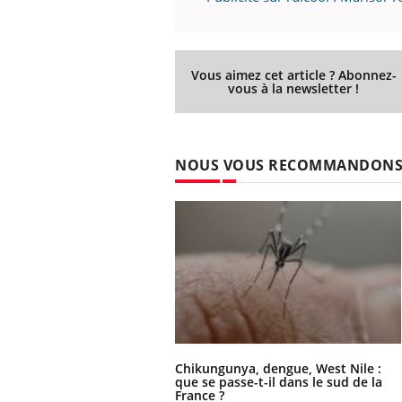
Vous aimez cet article ? Abonnez-
prendre pour
Insuline & Charge mentale : et si on
Ecz
Youtube
You
vous à la newsletter !
Youtube
osait en parler??
pré
llard mental ou
En 2026, l'insuline dans le diabète de type 2
L'ét
tômes de la
reste entourée d'idées reçues chez les
ryth
NOUS VOUS RECOMMANDON
les ce qui la rend
patients comme parfois chez les soignants.
sole
sont
Chikungunya, dengue, West Nile :
que se passe-t-il dans le sud de la
France ?