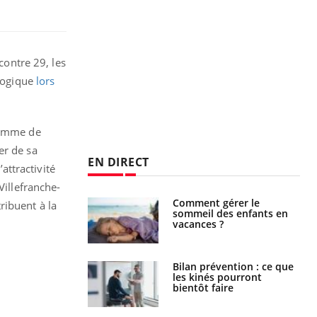
contre 29, les
ologique
lors
 comme de
er de sa
EN DIRECT
attractivité
Villefranche-
par un
Comment gérer le
ribuent à la
a, une petite fille
sommeil des enfants en
e grâce à un
vacances ?
essentiel
lose en Suisse :
Bilan prévention : ce que
st l’origine de la
les kinés pourront
nation ?
bientôt faire