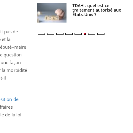
s alimentaires :
TDAH : quel est ce
velle arme contre
traitement autorisé aux
tions sévères
États-Unis ?
it pas de
 et la
 député–maire
ne question
’une façon
r la morbidité
t-il
osition de
ffaires
e de la loi