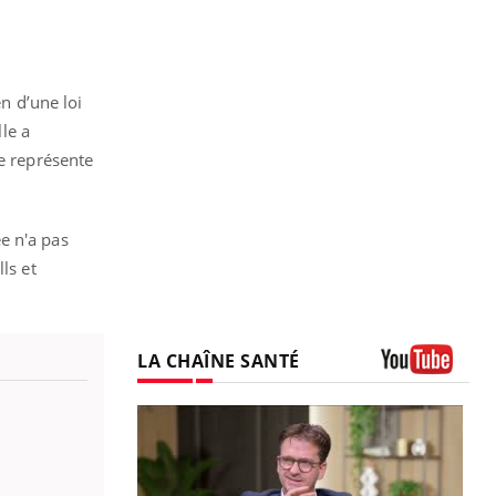
en d’une loi
lle a
ue représente
e n'a pas
ls et
LA CHAÎNE SANTÉ
Youtube