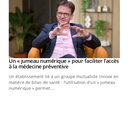
Un « jumeau numérique » pour faciliter l’accès
Youtube
Youtube
à la médecine préventive
Un établissement lié à un groupe mutualiste innove en
e
matière de bilan de santé : l'utilisation d'un « jumeau
numérique » permet ...
COU
You
Coup
vous