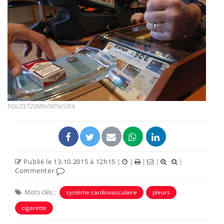
POUZET20MN/WPA/SIPA
Publié le 13.10.2015 à 12h15
|
|
|
|
|
Commenter
Mots clés :
système cardiovasculaire
pleurs
cigarette