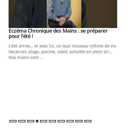
Eczéma Chronique des Mains : se préparer
Youtube
Youtube
pour l’été !
L'été arrive… et avec lui, un tout nouveau rythme de vie !
Vacances, plage, piscine, soleil, activités en plein air…
Nos mains sont ...
Dia
You
Le 
pers
ques