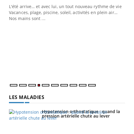
L'été arrive… et avec lui, un tout nouveau rythme de vie !
Vacances, plage, piscine, soleil, activités en plein air…
Nos mains sont ...
Dia
You
Le 
pers
ques
LES MALADIES
Hypotension orthostatique : quand la
pression artérielle chute au lever