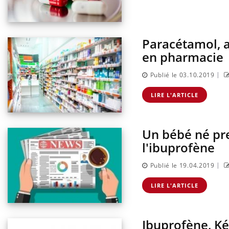
ndre pour
Insuline & Charge mentale : et si on
Eczé
Youtube
Yout
Youtube
osait en parler??
prép
d mental ou
En 2026, l'insuline dans le diabète de type 2
L'été
Paracétamol, as
es de la
reste entourée d'idées reçues chez les
rythm
en pharmacie
ce qui la rend
patients comme parfois chez les soignants.
solei
...
|
Publié le 03.10.2019
LIRE L'ARTICLE
Un bébé né pre
l'ibuprofène
|
Publié le 19.04.2019
LIRE L'ARTICLE
Ibuprofène, Ké