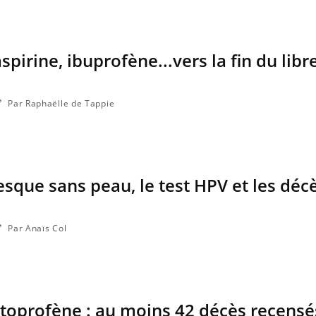
ma Chronique des Mains : se
Diabète & Ramadan 2
ube
Youtube
Youtube
arer pour l’été !
Le Ramadan approche, et,
 arrive… et avec lui, un tout nouveau
nombreuses personnes att
pirine, ibuprofène...vers la fin du libr
e de vie ! Vacances, plage, piscine,
c'est une période de quest
l, activités en plein air… Nos mains sont
mais ...
Par Raphaëlle de Tappie
sque sans peau, le test HPV et les décè
Par Anaïs Col
toprofène : au moins 42 décès recensé