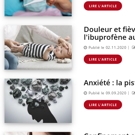
LIRE L'ARTICLE
Douleur et fiè
pêche-t-elle de
Fortes chaleurs : pourquoi
l'ibuprofène a
it ?
le risque de noyade
grimpe-t-il ?
|
Publié le 02.11.2020
 du comprimé
Le Viagra pourrait-il freiner
LIRE L'ARTICLE
s se profile-t-
la propagation du cancer ?
Anxiété : la pi
tre ventre
Pourquoi manger moins de
es premiers
protéines pourrait
|
Publié le 09.09.2020
 vacances ?
finalement être bénéfique
LIRE L'ARTICLE