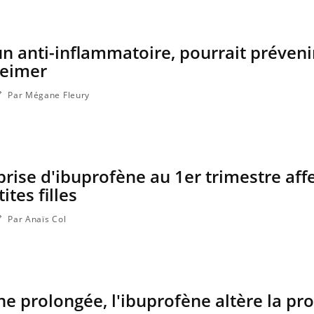
un anti-inflammatoire, pourrait prévenir
heimer
Par Mégane Fleury
prise d'ibuprofène au 1er trimestre affe
ites filles
Par Anaïs Col
 prolongée, l'ibuprofène altère la pr