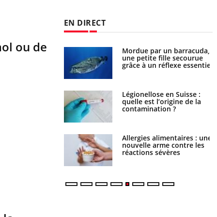
EN DIRECT
mol ou de
par un barracuda,
Comment gérer le sommeil
te fille secourue
des enfants en vacances ?
un réflexe essentiel
lose en Suisse :
Bilan prévention : ce que
t l’origine de la
les kinés pourront bientôt
nation ?
faire
s alimentaires : une
TDAH : quel est ce
e arme contre les
traitement autorisé aux
s sévères
États-Unis ?