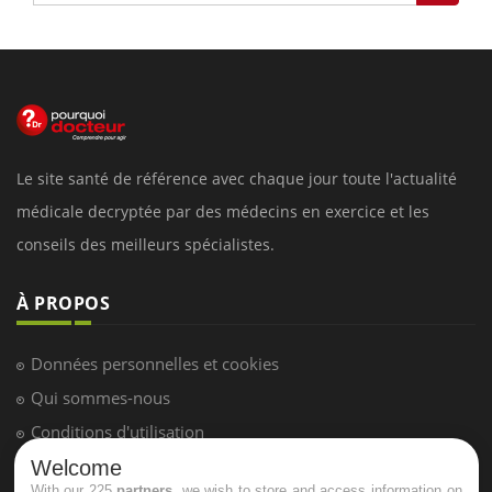
Le site santé de référence avec chaque jour toute l'actualité
médicale decryptée par des médecins en exercice et les
conseils des meilleurs spécialistes.
À PROPOS
Données personnelles et cookies
Qui sommes-nous
Conditions d'utilisation
Plan du site
Welcome
With our 225
partners
, we wish to store and access information on