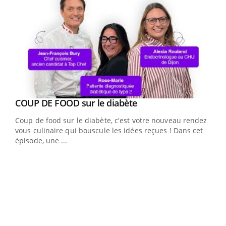
Youtube
cès
COUP DE FOOD sur le diabète
Youtube
Coup de food sur le diabète, c'est votre nouveau rendez-
 en
vous culinaire qui bouscule les idées reçues ! Dans cet
u
épisode, une ...
Qua
You
"Les
trav