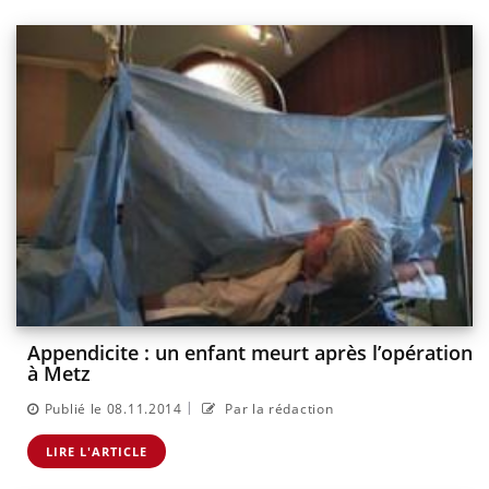
Appendicite : un enfant meurt après l’opération
à Metz
|
Publié le 08.11.2014
Par la rédaction
LIRE L'ARTICLE