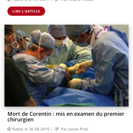
LIRE L'ARTICLE
Mort de Corentin : mis en examen du premier
chirurgien
|
Publié le 30.08.2016
Par Julian Prial