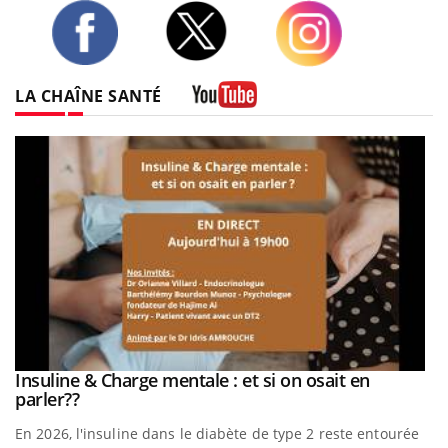
Twitter
Facebook
Instagram
LA CHAÎNE SANTÉ
Youtube
be
Insuline & Charge mentale : et si on osait en
Youtube
Youtube
parler??
En 2026, l'insuline dans le diabète de type 2 reste entourée
a