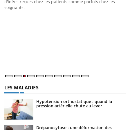
d'idées reçues chez les patients comme parfois chez les
soignants.
E
Yo
l’
L'
Va
ma
LES MALADIES
Hypotension orthostatique : quand la
pression artérielle chute au lever
Drépanocytose : une déformation des