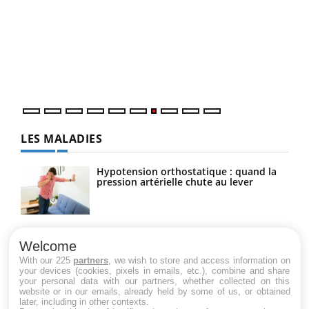
Qua
You
"Les
trav
DRH 
LES MALADIES
Hypotension orthostatique : quand la
pression artérielle chute au lever
Drépanocytose : une déformation des
globules rouges aux conséquences
Welcome
graves
With our 225
partners
, we wish to store and access information on
your devices (cookies, pixels in emails, etc.), combine and share
your personal data with our partners, whether collected on this
website or in our emails, already held by some of us, or obtained
Maladie de Charcot (Sclérose latérale
later, including in other contexts.
amyotrophique)