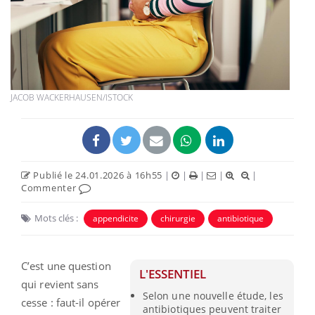
JACOB WACKERHAUSEN/ISTOCK
Publié le 24.01.2026 à 16h55
|
|
|
|
|
Commenter
Mots clés :
appendicite
chirurgie
antibiotique
C’est une question
L'ESSENTIEL
qui revient sans
Selon une nouvelle étude, les
cesse : faut-il opérer
antibiotiques peuvent traiter