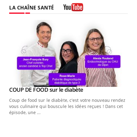
LA CHAÎNE SANTÉ
Youtube
Youtube
cès
COUP DE FOOD sur le diabète
Youtube
Coup de food sur le diabète, c'est votre nouveau rendez-
 en
vous culinaire qui bouscule les idées reçues ! Dans cet
u
épisode, une ...