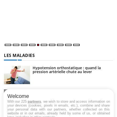
U
Yo
m
Un
ma
nu
LES MALADIES
Hypotension orthostatique : quand la
pression artérielle chute au lever
Drépanocytose : une déformation des
globules rouges aux conséquences graves
Welcome
With our 225
partners
, we wish to store and access information on
your devices (cookies, pixels in emails, etc.), combine and share
your personal data with our partners, whether collected on this
website or in our emails, already held by some of us, or obtained
Maladie de Charcot (Sclérose latérale