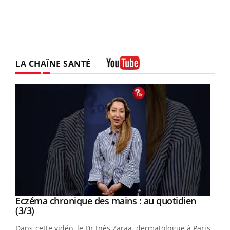
LA CHAÎNE SANTÉ
Youtube
Youtube
al
Eczéma chronique des mains : au quotidien
Youtube
Youtube
(3/3)
au
Dans cette vidéo, le Dr Inès Zaraa, dermatologue à Paris,
,