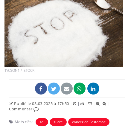
TYCSON1 / ISTOCK
Publié le 03.03.2025 à 17h50
|
|
|
|
|
Commenter
Mots clés :
sel
sucre
cancer de l'estomac