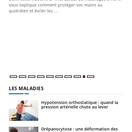
vous explique comment protéger vos mains au
quotidien et éviter les ...
Ecz
You
(2/3
Une 
une 
une i
LES MALADIES
Hypotension orthostatique : quand la
pression artérielle chute au lever
Drépanocytose : une déformation des