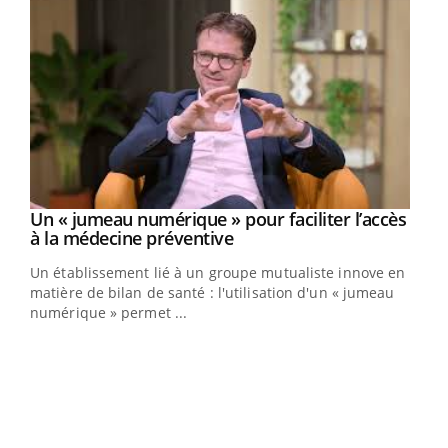
Un « jumeau numérique » pour faciliter l’accès
Youtube
Youtube
à la médecine préventive
Un établissement lié à un groupe mutualiste innove en
e
matière de bilan de santé : l'utilisation d'un « jumeau
numérique » permet ...
COU
You
Coup
vous