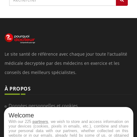
Le site santé de référence avec chaque jour toute l'actualité
médicale decryptée par des médecins en exercice et les
conseils des meilleurs spécialistes.
À PROPOS
Données personnelles et cookies
Welcome
Qui sommes-nous
With our 225
partners
, we wish to store and access information on
Conditions d'utilisation
your devices (cookies, pixels in emails, etc.), combine and share
your personal data with our partners, whether collected on this
Plan du site
website or in our emails, already held by some of us, or obtained