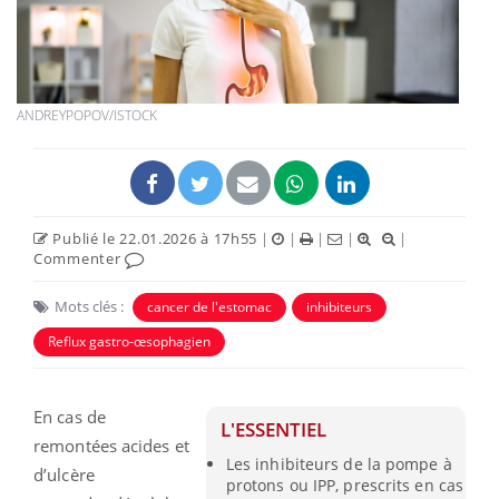
ANDREYPOPOV/ISTOCK
Publié le 22.01.2026 à 17h55
|
|
|
|
|
Commenter
Mots clés :
cancer de l'estomac
inhibiteurs
Reflux gastro-œsophagien
En cas de
L'ESSENTIEL
remontées acides et
Les inhibiteurs de la pompe à
d’ulcère
protons ou IPP, prescrits en cas