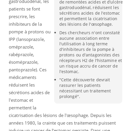
gastroduodénal, les
de remontées acides et d’ulcère
gastroduodénal, réduisent les
patients se font
sécrétions acides de l'estomac
prescrire, les
et permettent la cicatrisation
inhibiteurs de la
des lésions de l'œsophage.
pompe à protons ou
Des chercheurs n'ont constaté
aucune association entre
IPP (lansoprazole,
l'utilisation à long terme
oméprazole,
d'inhibiteurs de la pompe à
rabéprazole,
protons ou d'antagonistes des
récepteurs H2 de l'histamine et
ésoméprazole,
un risque accru de cancer de
pantoprazole). Ces
l'estomac.
médicaments
"Cette découverte devrait
réduisent les
rassurer les patients
nécessitant un traitement
sécrétions acides de
prolongé".
l'estomac et
permettent la
cicatrisation des lésions de l'œsophage. Depuis les
années 1980, la crainte que ces traitements puissent
induire un cancer de l’estomac persiste. Dans une