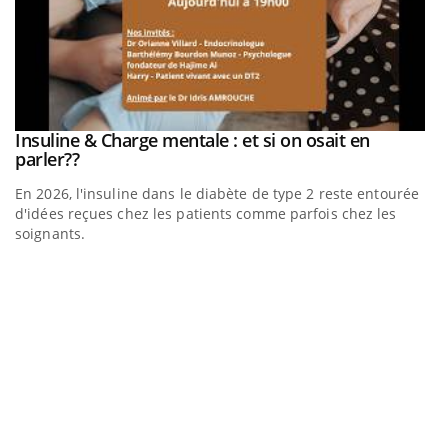
be
Insuline & Charge mentale : et si on osait en
Youtube
Youtube
parler??
En 2026, l'insuline dans le diabète de type 2 reste entourée
a
d'idées reçues chez les patients comme parfois chez les
soignants.
E
Yo
l’
L'
Va
ma