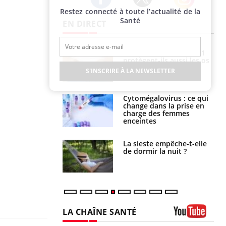
Restez connecté à toute l’actualité de la
Twitter
Facebook
Instagram
Santé
EN DIRECT
s connectés :
Les médicaments GLP-1
 le travail
protègent-ils aussi les os
 de plus en plus
?
S'INSCRIRE À LA NEWSLETTER
soirées
olorectal : une
Cytomégalovirus : ce qui
e simple aurait
change dans la prise en
la donne au Pays
charge des femmes
enceintes
unya, dengue,
La sieste empêche-t-elle
e : que se passe-
de dormir la nuit ?
s le sud de la
LA CHAÎNE SANTÉ
Youtube