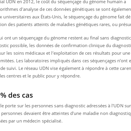
nitial UDN en 2012, le coût du séquençage du génome humain a
gorithmes d'analyse de ces données génétiques se sont égalemen
universitaires aux États-Unis, le séquençage du génome fait d
ation des patients atteints de maladies génétiques rares, ou présu
i ont un séquençage du génome restent au final sans diagnosti
stic possible, les données de confirmation clinique du diagnost
 sur les soins médicaux et l’exploitation de ces résultats pour une
mitées. Les laboratoires impliqués dans ces séquençages n’ont e
de suivi. Le réseau UDN vise également à répondre à cette carenc
les centres et le public pour y répondre.
5% des cas
cle porte sur les personnes sans diagnostic adressées à l'UDN su
 personnes devaient être atteintes d'une maladie non diagnosti
sées par un médecin spécialisé.