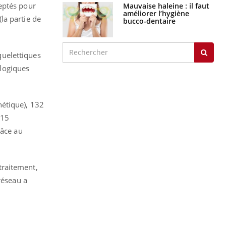
eptés pour
Mauvaise haleine : il faut
améliorer l’hygiène
la partie de
bucco-dentaire
quelettiques
logiques
nétique), 132
 15
râce au
traitement,
réseau a