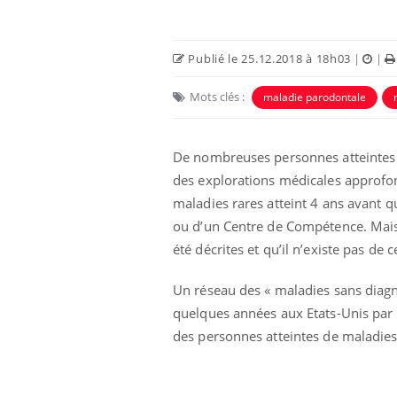
Publié le 25.12.2018 à 18h03
|
|
Mots clés :
maladie parodontale
De nombreuses personnes atteintes 
Eczéma Chronique des Mains :
Car
Youtube
You
des explorations médicales approfon
Youtube
expliquer ma maladie
pré
maladies rares atteint 4 ans avant 
Il y a des sujets qui sont faciles à aborder...
Fati
ou d’un Centre de Compétence. Mais 
d'autres non ! D'un côté, poser des
mêm
été décrites et qu’il n’existe pas de 
questions sur la maladie d'un proche c'est
care
montrer ...
...
Un réseau des « maladies sans diagn
quelques années aux Etats-Unis par 
des personnes atteintes de maladie