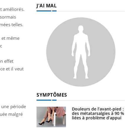
J'AI MAL
t améliorés.
ésormais
mées telles.
c et même
ic
n effet
e et il veut
SYMPTÔMES
r une période
Douleurs de l’avant-pied :
des métatarsalgies à 90 %
quée malgré
liées à problème d’appui