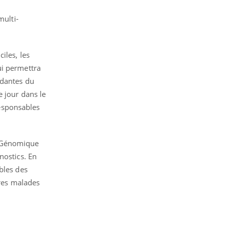
multi-
iles, les
ui permettra
odantes du
e jour dans le
esponsables
e Génomique
nostics. En
bles des
tres malades