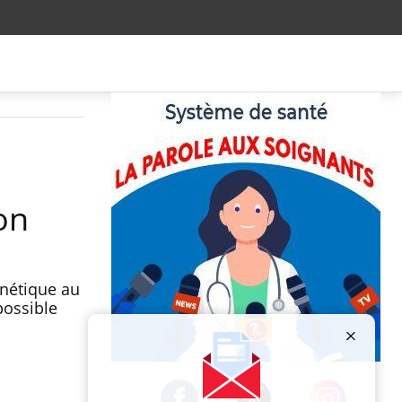
on
énétique au
possible
Publicité