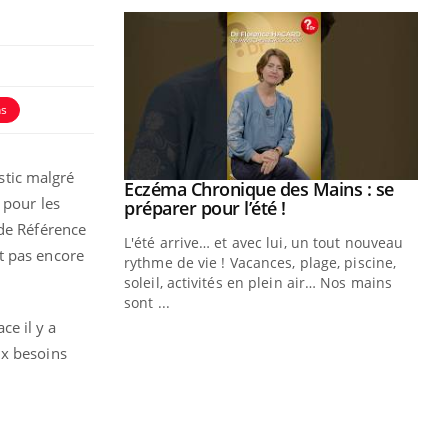
ns
stic malgré
ale : et si on
Eczéma Chronique des Mains : se
Youtube
pour les
ube
Youtube
préparer pour l’été !
 de Référence
e diabète de type 2
L'été arrive… et avec lui, un tout nouveau
t pas encore
çues chez les
rythme de vie ! Vacances, plage, piscine,
ez les soignants.
soleil, activités en plein air… Nos mains
sont ...
Di
You
e il y a
ux besoins
Le 
nom
dia
défi