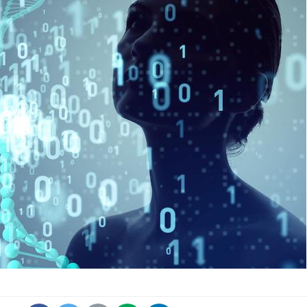
Mortalité infantile : un
Toujour
rapport s’interroge sur
comment
son taux élevé en France
empiète
sur nos 
Grossesse à risque : ce jus
Cancer c
naturel attire l'attention
stratégi
des chercheurs
changé 
basque
Comment oublier les
Chikung
écrans en vacances ?
West Nil
t-il dan
France ?