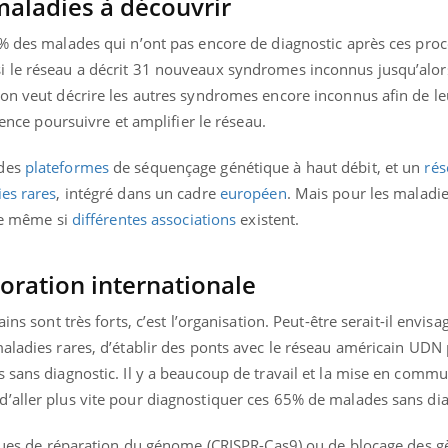
maladies à découvrir
5% des malades qui n’ont pas encore de diagnostic après ces pro
 le réseau a décrit 31 nouveaux syndromes inconnus jusqu’alors,
 on veut décrire les autres syndromes encore inconnus afin de l
dence poursuivre et amplifier le réseau.
 des
plateformes
de séquençage génétique à haut débit, et un
rés
es rares
, intégré dans un cadre
européen
. Mais pour les maladi
ile même si
différentes
associations
existent.
oration internationale
ins sont très forts, c’est l’organisation. Peut-être serait-il envis
aladies rares, d’établir des ponts avec le réseau américain UDN 
s sans diagnostic. Il y a beaucoup de travail et la mise en comm
’aller plus vite pour diagnostiquer ces 65% de malades sans dia
niques de réparation du génome (CRISPR-Cas9) ou de blocage des g