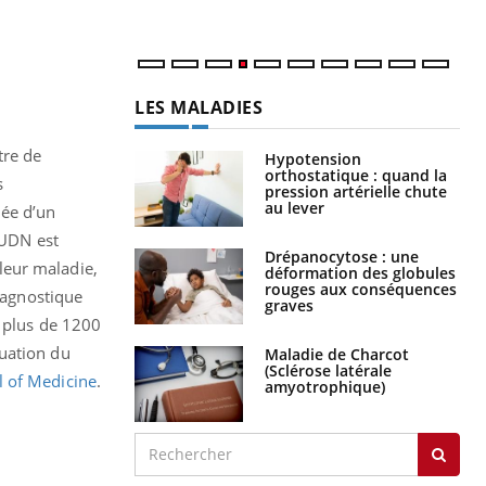
LES MALADIES
tre de
Hypotension
orthostatique : quand la
s
pression artérielle chute
au lever
née d’un
 UDN est
Drépanocytose : une
 leur maladie,
déformation des globules
rouges aux conséquences
diagnostique
graves
, plus de 1200
luation du
Maladie de Charcot
(Sclérose latérale
 of Medicine
.
amyotrophique)