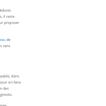
cédures
 il reste
eur proposer
eau
de
es sans
ageable, dans
pour en faire
un des
gnostic.
ènes