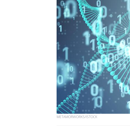
Syndrome métabolique :
quels sont les meilleurs
exercices physiques ?
Comment éviter une otite
pendant les vacances ?
Hantavirus : un cas
détecté chez un touriste
en France
METAMORWORKS/ISTOCK