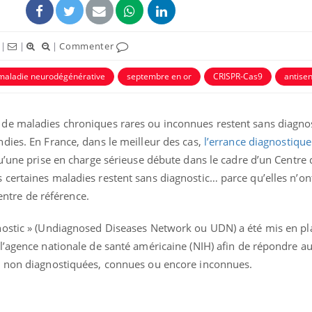
|
|
|
Commenter
maladie neurodégénérative
septembre en or
CRISPR-Cas9
antise
de maladies chroniques rares ou inconnues restent sans diagno
ence en fer : comprendre pour
Insuline & Charge ment
tube
Youtube
dies. En France, dans le meilleur des cas,
l’errance diagnostique
Youtube
Yout
venir
osait en parler??
qu’une prise en charge sérieuse débute dans le cadre d’un Centre
gue, irritabilité, brouillard mental ou
En 2026, l'insuline dans l
certaines maladies restent sans diagnostic… parce qu’elles n’on
e alopécie… Les symptômes de la
reste entourée d'idées re
centre de référence.
nce en fer sont multiples ce qui la rend
patients comme parfois ch
ostic » (Undiagnosed Diseases Network ou UDN) a été mis en plac
l’agence nationale de santé américaine (NIH) afin de répondre a
s non diagnostiquées, connues ou encore inconnues.