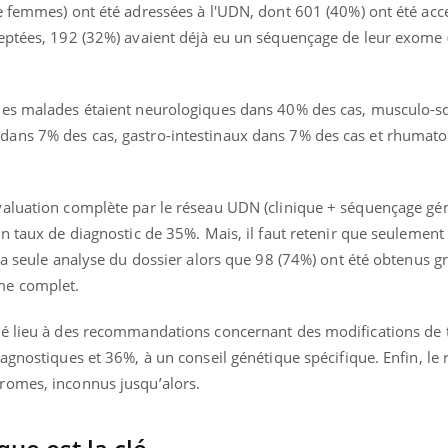
e femmes) ont été adressées à l'UDN, dont 601 (40%) ont été acc
eptées, 192 (32%) avaient déjà eu un séquençage de leur exome (
les malades étaient neurologiques dans 40% des cas, musculo-s
ans 7% des cas, gastro-intestinaux dans 7% des cas et rhumato
aluation complète par le réseau UDN (clinique + séquençage gé
n taux de diagnostic de 35%. Mais, il faut retenir que seulement
la seule analyse du dossier alors que 98 (74%) ont été obtenus g
me complet.
né lieu à des recommandations concernant des modifications de 
agnostiques et 36%, à un conseil génétique spécifique. Enfin, le 
romes, inconnus jusqu’alors.