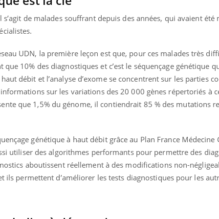
ue est la clé
l s’agit de malades souffrant depuis des années, qui avaient été 
cialistes.
seau UDN, la première leçon est que, pour ces malades très diffic
nt que 10% des diagnostiques et c’est le séquençage génétique q
haut débit et l’analyse d’exome se concentrent sur les parties c
nformations sur les variations des 20 000 gènes répertoriés à c
ente que 1,5% du génome, il contiendrait 85 % des mutations r
équençage génétique à haut débit grâce au Plan France Médecin
ssi utiliser des algorithmes performants pour permettre des diag
gnostics aboutissent réellement à des modifications non-négligea
et ils permettent d’améliorer les tests diagnostiques pour les au