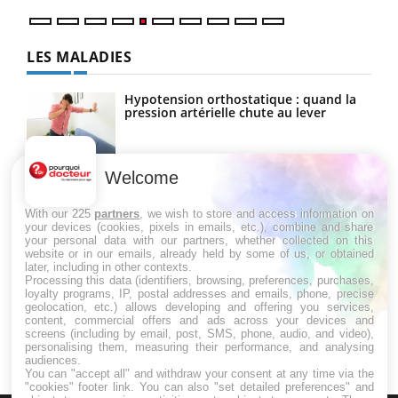
LES MALADIES
Hypotension orthostatique : quand la
pression artérielle chute au lever
Welcome
Drépanocytose : une déformation des
globules rouges aux conséquences
graves
With our 225
partners
, we wish to store and access information on
your devices (cookies, pixels in emails, etc.), combine and share
your personal data with our partners, whether collected on this
website or in our emails, already held by some of us, or obtained
Maladie de Charcot (Sclérose latérale
later, including in other contexts.
amyotrophique)
Processing this data (identifiers, browsing, preferences, purchases,
loyalty programs, IP, postal addresses and emails, phone, precise
geolocation, etc.) allows developing and offering you services,
content, commercial offers and ads across your devices and
screens (including by email, post, SMS, phone, audio, and video),
personalising them, measuring their performance, and analysing
audiences.
You can "accept all" and withdraw your consent at any time via the
"cookies" footer link
. You can also "set detailed preferences" and