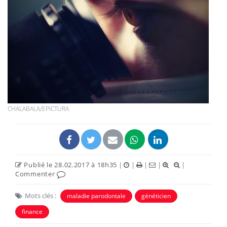
CHALABALA/EPICTURA
Publié le 28.02.2017 à 18h35
|
|
|
|
|
Commenter
Mots clés :
maladie parodontale
généticien
finance