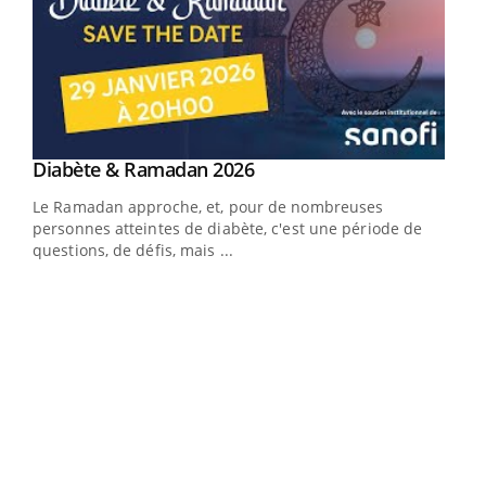
Youtube
Diabète & Ramadan 2026
Youtube
Le Ramadan approche, et, pour de nombreuses
vie !
personnes atteintes de diabète, c'est une période de
…
questions, de défis, mais ...
Un 
You
à l
Un é
mati
numé