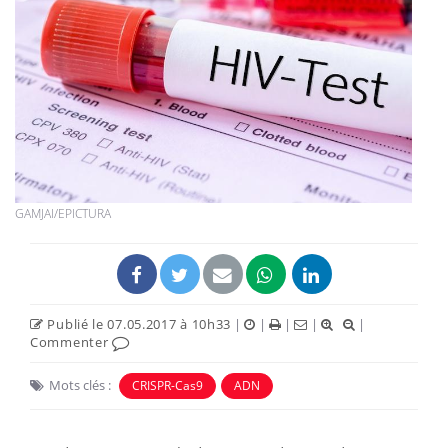
GAMJAI/EPICTURA
Publié le 07.05.2017 à 10h33
|
|
|
|
|
Commenter
Mots clés :
CRISPR-Cas9
ADN