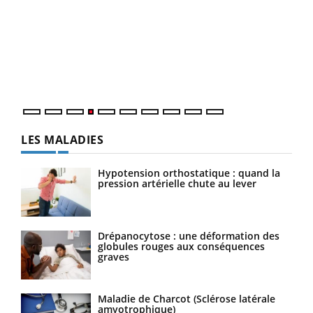
Dia
You
Le 
pers
ques
LES MALADIES
Hypotension orthostatique : quand la
pression artérielle chute au lever
Drépanocytose : une déformation des
globules rouges aux conséquences
graves
Maladie de Charcot (Sclérose latérale
amyotrophique)