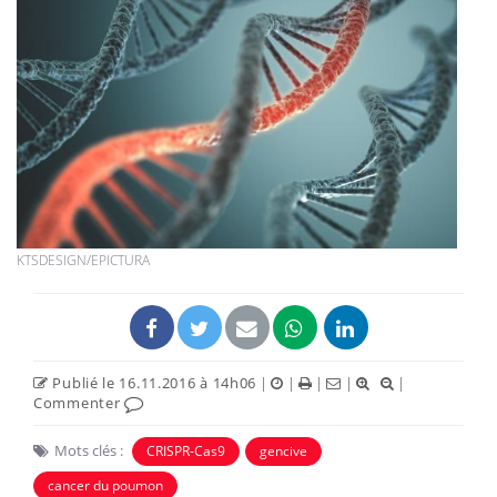
KTSDESIGN/EPICTURA
Publié le 16.11.2016 à 14h06
|
|
|
|
|
Commenter
Mots clés :
CRISPR-Cas9
gencive
cancer du poumon