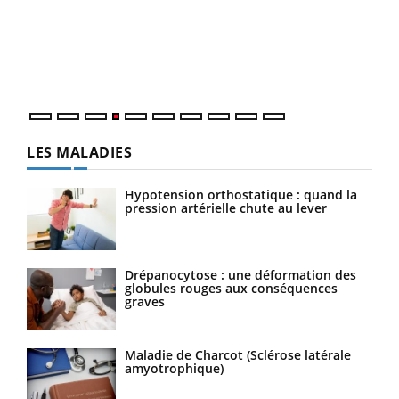
Le 
pers
ques
LES MALADIES
Hypotension orthostatique : quand la
pression artérielle chute au lever
Drépanocytose : une déformation des
globules rouges aux conséquences
graves
Maladie de Charcot (Sclérose latérale
amyotrophique)