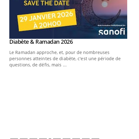
Youtube
Diabète & Ramadan 2026
Un « jumeau numérique » pour faciliter l’accès
Youtube
Youtube
Youtube
à la médecine préventive
Le Ramadan approche, et, pour de nombreuses
Un établissement lié à un groupe mutualiste innove en
personnes atteintes de diabète, c'est une période de
matière de bilan de santé : l'utilisation d'un « jumeau
questions, de défis, mais ...
numérique » permet ...
COU
You
Coup
vous
épis