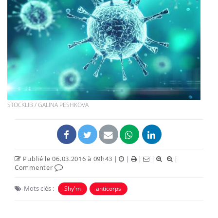
STOCKLIB / GALINA PESHKOVA
Publié le 06.03.2016 à 09h43
|
|
|
|
|
Commenter
Mots clés :
Shy'm
anticorps