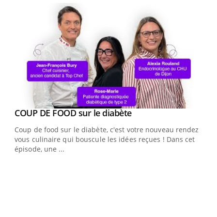
Youtube
COUP DE FOOD sur le diabète
Youtube
Coup de food sur le diabète, c'est votre nouveau rendez-
vous culinaire qui bouscule les idées reçues ! Dans cet
épisode, une ...
Yout
Quand l’entreprise mise sur le bien être global
Ecz
Youtube
You
(3/3
"Les rendez-vous de la santé et de la qualité de vie au