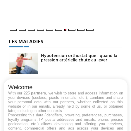
Dans
travail" de Pourquoi Docteur reçoivent Régis Blugeon,
vous
DRH et directeur ...
quot
LES MALADIES
Hypotension orthostatique : quand la
pression artérielle chute au lever
Drépanocytose : une déformation des
globules rouges aux conséquences
Welcome
graves
With our 225
partners
, we wish to store and access information on
your devices (cookies, pixels in emails, etc.), combine and share
your personal data with our partners, whether collected on this
website or in our emails, already held by some of us, or obtained
Maladie de Charcot (Sclérose latérale
later, including in other contexts.
amyotrophique)
Processing this data (identifiers, browsing, preferences, purchases,
loyalty programs, IP, postal addresses and emails, phone, precise
geolocation, etc.) allows developing and offering you services,
content, commercial offers and ads across your devices and