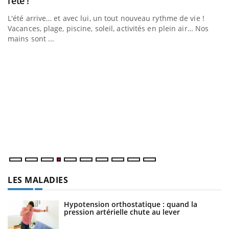
l’été !
e
L'été arrive… et avec lui, un tout nouveau rythme de vie !
Vacances, plage, piscine, soleil, activités en plein air… Nos
mains sont ...
D
Yo
L
at
dé
LES MALADIES
Hypotension orthostatique : quand la
pression artérielle chute au lever