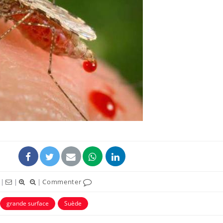
|
|
|
Commenter
grande surface
Suède