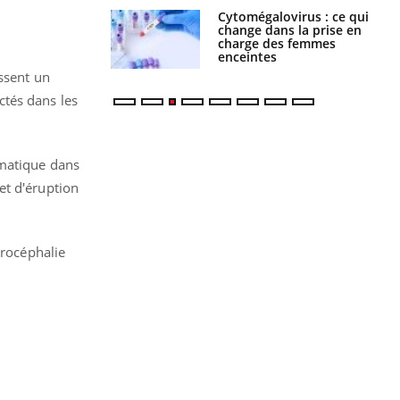
olorectal : une
Cytomégalovirus : ce qui
e simple aurait
change dans la prise en
la donne au Pays
charge des femmes
enceintes
ssent un
ctés dans les
omatique dans
et d'éruption
crocéphalie