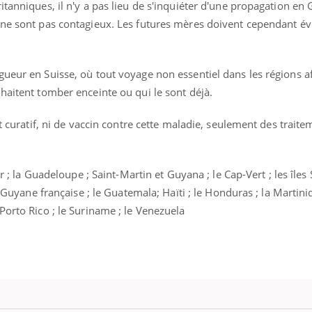
itanniques, il n'y a pas lieu de s'inquiéter d'une propagation en
 ne sont pas contagieux. Les futures mères doivent cependant évi
ueur en Suisse, où tout voyage non essentiel dans les régions af
haitent tomber enceinte ou qui le sont déjà.
nt curatif, ni de vaccin contre cette maladie, seulement des trait
ur ; la Guadeloupe ; Saint-Martin et Guyana ; le Cap-Vert ; les îles
a Guyane française ; le Guatemala; Haïti ; le Honduras ; la Martiniq
Porto Rico ; le Suriname ; le Venezuela