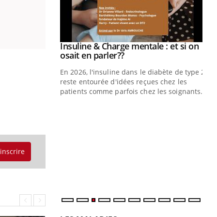
prendre pour
Insuline & Charge mentale : et si on
Youtube
Youtube
osait en parler??
illard mental ou
En 2026, l'insuline dans le diabète de type 2
ptômes de la
reste entourée d'idées reçues chez les
ples ce qui la rend
patients comme parfois chez les soignants.
Ec
You
pré
L'é
ryt
'inscrire
sol
sont