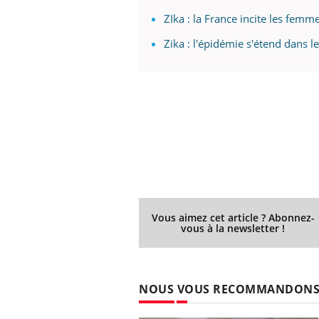
ZIka : la France incite les fem
Zika : l'épidémie s'étend dans le
Ecz
You
exp
Il y
d'au
ques
mont
Vous aimez cet article ? Abonnez-
vous à la newsletter !
NOUS VOUS RECOMMANDON