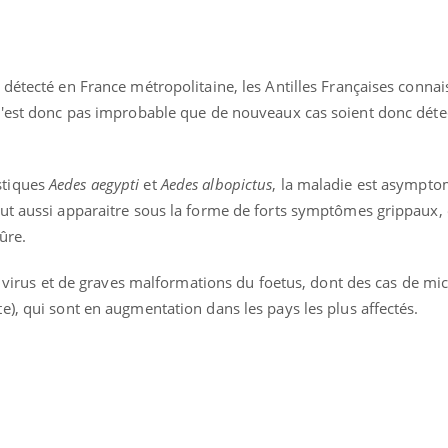
Grossesse à risque : ce jus
Cancer c
naturel attire l'attention
stratégi
des chercheurs
changé 
basque
détecté en France métropolitaine, les Antilles Françaises connai
n'est donc pas improbable que de nouveaux cas soient donc déte
stiques
Aedes aegypti
et
Aedes albopictus
, la maladie est asympt
ut aussi apparaitre sous la forme de forts symptômes grippaux, 
qûre.
le virus et de graves malformations du foetus, dont des cas de mi
), qui sont en augmentation dans les pays les plus affectés.