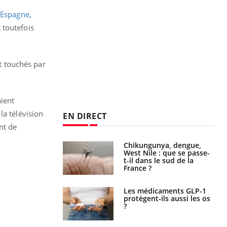
'Espagne
,
 toutefois
nt touchés par
aient
la télévision
EN DIRECT
nt de
 oublier les
Chikungunya, dengue,
en vacances ?
West Nile : que se passe-
t-il dans le sud de la
France ?
s connectés :
Les médicaments GLP-1
 le travail
protègent-ils aussi les os
 de plus en plus
?
soirées