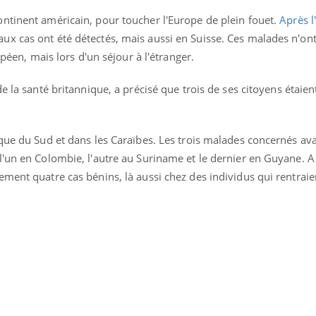
ntinent américain, pour toucher l'Europe de plein fouet.
Après l
x cas ont été détectés, mais aussi en Suisse. Ces malades n'ont
opéen, mais lors d'un séjour à l'étranger.
de la santé britannique, a précisé que trois de ses citoyens étaie
que du Sud et dans les Caraïbes. Les trois malades concernés av
'un en Colombie, l'autre au Suriname et le dernier en Guyane. A 
ment quatre cas bénins, là aussi chez des individus qui rentraie
Hantavirus : un cas
Comment
détecté chez un touriste
écrans 
en France
Mortalité infantile : un
Toujour
rapport s’interroge sur
comment
son taux élevé en France
empiète
sur nos 