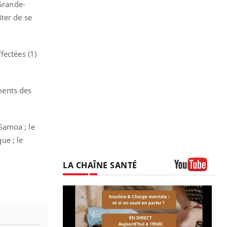
 Grande-
ter de se
fectées (1)
ements des
 Samoa ; le
ue ; le
LA CHAÎNE SANTÉ
Youtube