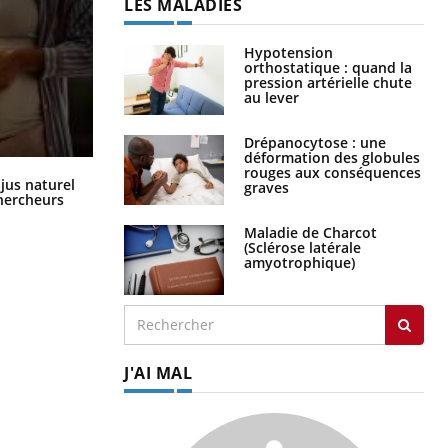
LES MALADIES
Hypotension
orthostatique : quand la
pression artérielle chute
au lever
Drépanocytose : une
déformation des globules
rouges aux conséquences
Comment oublier les écrans en
 jus naturel
graves
vacances ?
chercheurs
Maladie de Charcot
(Sclérose latérale
amyotrophique)
J'AI MAL