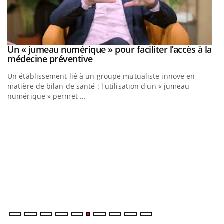
Un « jumeau numérique » pour faciliter l’accès à la
Youtube
Youtube
médecine préventive
Un établissement lié à un groupe mutualiste innove en
matière de bilan de santé : l'utilisation d'un « jumeau
numérique » permet ...
C
Yo
Co
cu
un