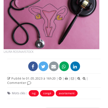
LAURA ROSINA/ISTOCK
Publié le 01.05.2023 à 16h20
|
|
|
|
|
Commenter
Mots clés :
ivg
congé
avortement