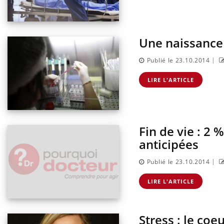
même alopécie… Les symptômes de la
carence en fer sont multiples ce qui la rend
...
Une naissance 
ins :
Insu
Yout
tube
osai
|
Publié le 23.10.2014
es à aborder...
En 20
er des questions
reste
LIRE L'ARTICLE
st montrer ...
patie
Fin de vie : 2 
anticipées
|
Publié le 23.10.2014
LIRE L'ARTICLE
Stress : le co