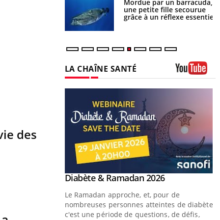
e et chaleur : ce
Mordue par un barracuda,
la science
une petite fille secourue
grâce à un réflexe essentiel
vie des