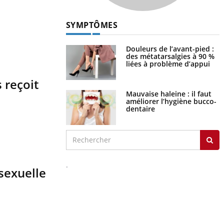
Hypotension
orthostatique : quand la
pression artérielle chute
au lever
Drépanocytose : une
déformation des globules
 reçoit
rouges aux conséquences
graves
Maladie de Charcot
(Sclérose latérale
amyotrophique)
 sexuelle
J'AI MAL