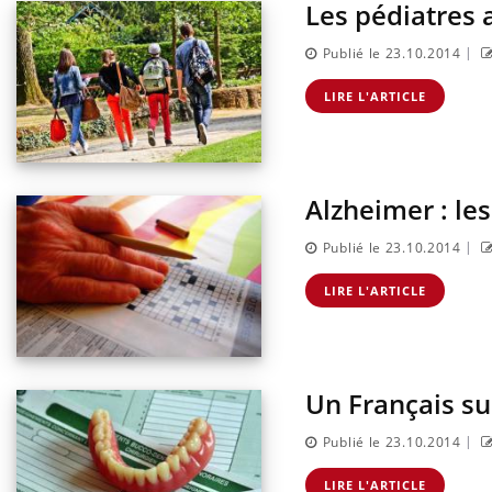
Les pédiatres 
|
Publié le 23.10.2014
LIRE L'ARTICLE
Alzheimer : le
|
Publié le 23.10.2014
LIRE L'ARTICLE
nnectés :
Les médicaments GLP-1
travail
protègent-ils aussi les os ?
plus en plus
ées
Un Français sur
ectal : une
Cytomégalovirus : ce qui
mple aurait
change dans la prise en
onne au Pays
charge des femmes
|
Publié le 23.10.2014
enceintes
LIRE L'ARTICLE