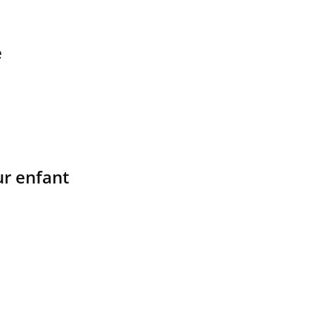
e
SYMPTÔMES
ur enfant
Douleurs de l’avant-pied :
des métatarsalgies à 90 %
liées à problème d’appui
Mauvaise haleine : il faut
améliorer l’hygiène bucco-
dentaire