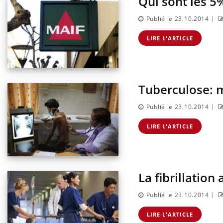
Qui sont les 5
|
Publié le 23.10.2014
LIRE L'ARTICLE
Tuberculose: 
|
Publié le 23.10.2014
LIRE L'ARTICLE
La fibrillation
Carence en fer : comprendre pour
Youtube
|
Publié le 23.10.2014
Youtube
prévenir
LIRE L'ARTICLE
Fatigue, irritabilité, brouillard mental ou