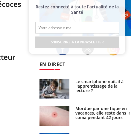
récoces
Restez connecté à toute l’actualité de la
Santé
Publicité
S'INSCRIRE À LA NEWSLETTER
cteur
Twitter
Facebook
Instagram
EN DIRECT
a pourrait-il freiner
Le smartphone nuit-il à
gation du cancer ?
l'apprentissage de la
lecture ?
i manger moins de
Mordue par une tique en
s pourrait
vacances, elle reste dans le
ent être bénéfique
coma pendant 42 jours