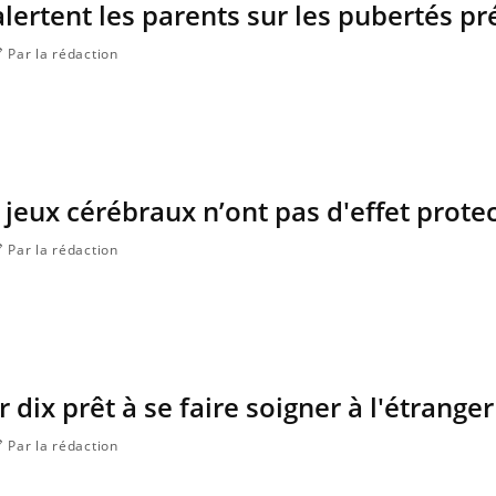
alertent les parents sur les pubertés p
Par la rédaction
s jeux cérébraux n’ont pas d'effet prote
Par la rédaction
VIH : la fin du comprimé
Le Viagr
tous les jours se profile-t-
la propa
elle enfin ?
 dix prêt à se faire soigner à l'étranger
Pourquoi votre ventre
Pourquo
gâche-t-il les premiers
protéine
jours de vos vacances ?
finalem
Par la rédaction