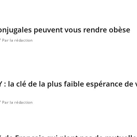
Fortes chaleurs : pourquoi
Grossess
le risque de noyade
que dit 
grimpe-t-il ?
conjugales peuvent vous rendre obèse
Par la rédaction
 la clé de la plus faible espérance de 
Par la rédaction