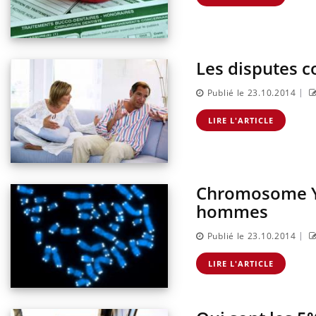
, dengue,
La sieste empêche-t-elle de
que se passe-t-
dormir la nuit ?
d de la France ?
Les disputes 
|
Publié le 23.10.2014
LIRE L'ARTICLE
Chromosome Y :
hommes
|
Publié le 23.10.2014
LIRE L'ARTICLE