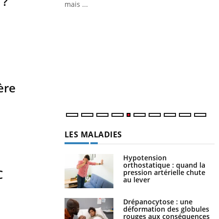
 ?
ère
LA CHAÎNE SANTÉ
Youtube
C