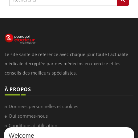
Le site santé de référence avec chaque jour toute l'actualité
médicale decryptée par des médecins en exercice et les
conseils des meilleurs spécialistes.
À PROPOS
Données personnelles et cookies
Qui sommes-nous
Conditions d'utilisation
Plan du site
Welcome