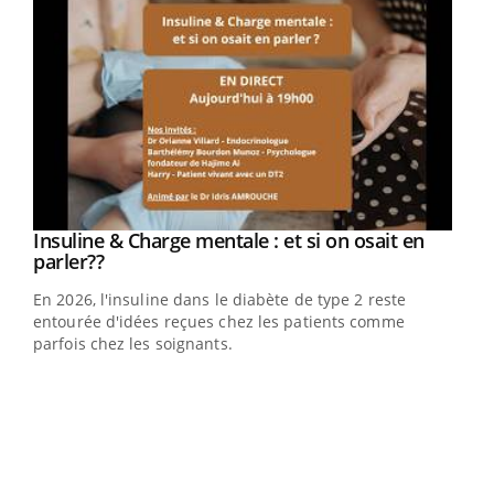
Youtube
Insuline & Charge mentale : et si on osait en
Youtube
Youtube
parler??
En 2026, l'insuline dans le diabète de type 2 reste
entourée d'idées reçues chez les patients comme
parfois chez les soignants.
Ecz
You
pour
L'ét