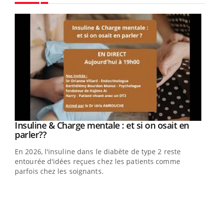
Youtube
Youtube
Insuline & Charge mentale : et si on osait en
Youtube
Youtube
parler??
En 2026, l'insuline dans le diabète de type 2 reste
entourée d'idées reçues chez les patients comme
parfois chez les soignants.
Ecz
You
pour