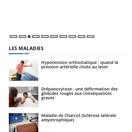
L'ét
Vaca
Nos 
LES MALADIES
Hypotension orthostatique : quand la
pression artérielle chute au lever
Drépanocytose : une déformation des
globules rouges aux conséquences
graves
Maladie de Charcot (Sclérose latérale
amyotrophique)