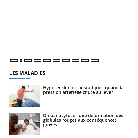
Ins
You
par
En 2
ento
parf
LES MALADIES
Hypotension orthostatique : quand la
pression artérielle chute au lever
Drépanocytose : une déformation des
globules rouges aux conséquences
graves