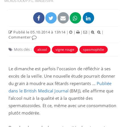
MICROSTOCK/P.P.L. IMAGE/SIPA
Publié le 05.10.2014 à 13h14
|
|
|
|
|
Commenter
Mots clés :
alcool
vigne rouge
spasmophilie
Le dimanche est parfois l’occasion de réfléchir à ses
excès de la veille. Une nouvelle étude pourrait donner
du grain à moudre aux fêtards repentants …
Publiée
dans le British Medical Journal
(BMJ), elle affirme que
l’alcool nuit à la qualité et à la quantité des
spermatozoïdes. Et ce, même avec une consommation
plutôt modérée.