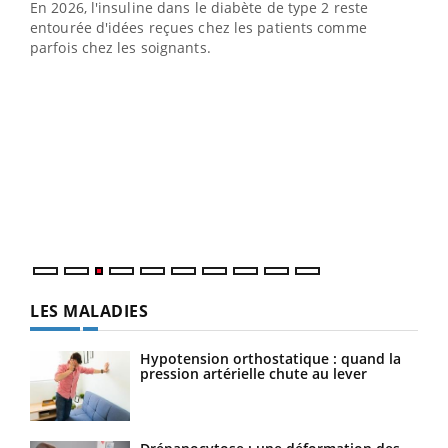
En 2026, l'insuline dans le diabète de type 2 reste
entourée d'idées reçues chez les patients comme
parfois chez les soignants.
Ecz
You
pour
L'ét
Vaca
Nos 
LES MALADIES
Hypotension orthostatique : quand la
pression artérielle chute au lever