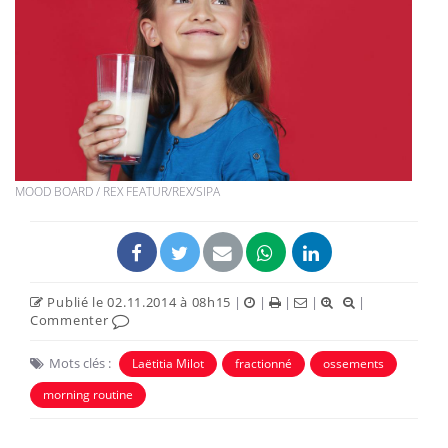
MOOD BOARD / REX FEATUR/REX/SIPA
Publié le 02.11.2014 à 08h15
|
|
|
|
|
Commenter
Mots clés :
Laëtitia Milot
fractionné
ossements
morning routine