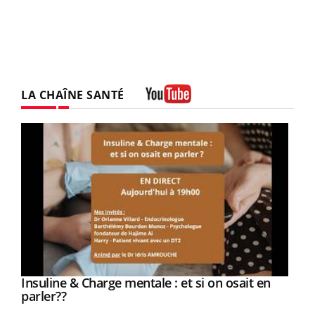
LA CHAÎNE SANTÉ
Youtube
Youtube
Insuline & Charge mentale : et si on osait en
Youtube
Youtube
parler??