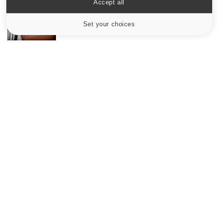
Accept all
Maladie de Charcot (Sclérose latérale
amyotrophique)
Set your choices
Cookies settings
Le site santé de référence avec chaque jour toute l'actualité
médicale decryptée par des médecins en exercice et les
conseils des meilleurs spécialistes.
À PROPOS