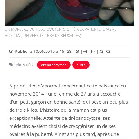
UN MORCEAU DU TISSU OVARIEN GREFFÉ À LA PATIENTE (ERASME
HOSPITAL, UNIVERSITÉ LIBRE DE BRUXELLES)
Publié le 10.06.2015 à 16h28
|
|
|
|
Mots clés :
drépanocytose
outils
A priori, rien d’anormal concernant cette naissance en
novembre 2014 : une femme de 27 ans a accouché
d’un petit garçon en bonne santé, qui pèse un peu plus
de trois kilos. L’histoire de la maman est plus
exceptionnelle. Atteinte de drépanocytose, ses
médecins avaient choisi de cryogéniser un de ses
ovaires à la puberté. Vingt ans plus tard, après une