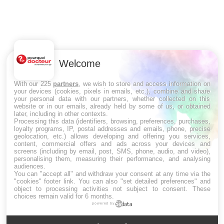
Un « jumeau numérique » pour faciliter l’accès à la
C
Youtube
Yo
Youtube
médecine préventive
Co
Un établissement lié à un groupe mutualiste innove en
cu
Welcome
matière de bilan de santé : l'utilisation d'un « jumeau
un
numérique » permet ...
With our 225
partners
, we wish to store and access information on
your devices (cookies, pixels in emails, etc.), combine and share
your personal data with our partners, whether collected on this
website or in our emails, already held by some of us, or obtained
later, including in other contexts.
LES MALADIES
Processing this data (identifiers, browsing, preferences, purchases,
loyalty programs, IP, postal addresses and emails, phone, precise
geolocation, etc.) allows developing and offering you services,
Hypotension orthostatique : quand la
content, commercial offers and ads across your devices and
pression artérielle chute au lever
screens (including by email, post, SMS, phone, audio, and video),
personalising them, measuring their performance, and analysing
audiences.
You can "accept all" and withdraw your consent at any time via the
"cookies" footer link
. You can also "set detailed preferences" and
Drépanocytose : une déformation des
object to processing activities not subject to consent. These
globules rouges aux conséquences graves
choices remain valid for 6 months.
powered by